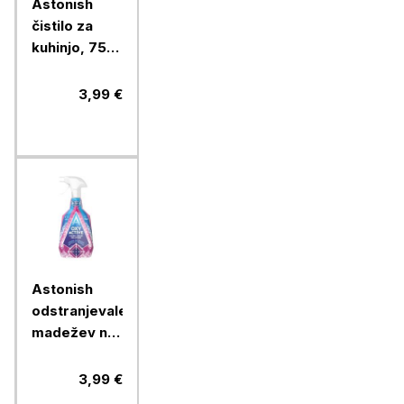
Astonish
čistilo za
kuhinjo, 750
ml
3,99 €
Astonish
odstranjevalec
madežev na
tekstilu, 750
ml
3,99 €