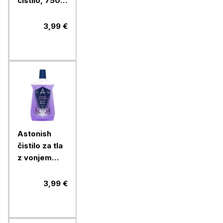
čistilo, 750
ml
3,99 €
Astonish
čistilo za tla
z vonjem
sivke 1 L
3,99 €