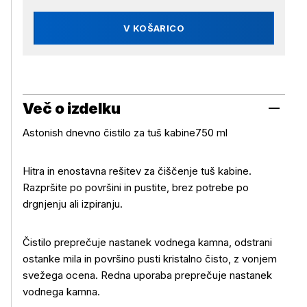
V KOŠARICO
Več o izdelku
Astonish dnevno čistilo za tuš kabine750 ml
Hitra in enostavna rešitev za čiščenje tuš kabine.
Razpršite po površini in pustite, brez potrebe po
drgnjenju ali izpiranju.
Čistilo preprečuje nastanek vodnega kamna, odstrani
ostanke mila in površino pusti kristalno čisto, z vonjem
Več o izdelku
svežega ocena. Redna uporaba preprečuje nastanek
vodnega kamna.