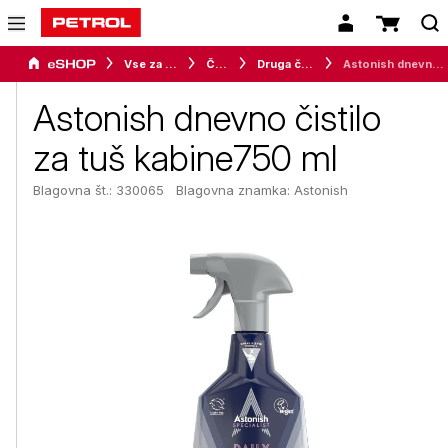
Vse za dom
Čistila
Druga čistila
Astonish dnevno čistilo za tuš kabine750 ml
Astonish dnevno čistilo
za tuš kabine750 ml
Blagovna št.: 330065
Blagovna znamka:
Astonish