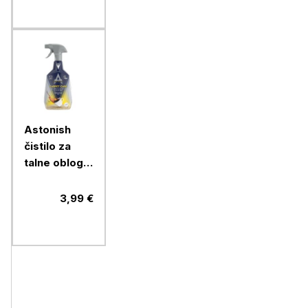
Astonish
čistilo za
talne obloge
in
oblazinjeno
3,99 €
pohištvo,
750 ml