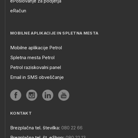
ePoslovanje za podjetja
eRačun
MOBILNE APLIKACIJE IN SPLETNA MESTA
Mobilne aplikacije Petrol
Spletna mesta Petrol
Petrol raziskovalni panel
Email in SMS obveščanje
KONTAKT
Brezplačna tel. številka:
080 22 66
Brezplačna tel. št. eShop:
080 22 13