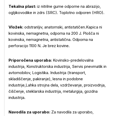
Tekalna plast:
iz nitrilne gume odporne na abrazijo,
ogljikovodike in zdrs (SRC). Toplotno odporen (HRO).
Več o izdelku
Vložek:
odstranljiv, anatomski, antistatičen.Kapica ni
kovinska, nemagnetna, odporna na 200 J. Plošča ni
kovinska, nemagnetna, antistatična. Odporna na
perforacijo 1100 N. Je brez kovine.
Priporočena uporaba:
Kovinsko-predelovalna
industrija, Konstruktorska industrija, Servis pnevmatik in
avtomobilov, Logistika. Industrija (transport,
skladiščenje, pakiranje), lesna in podobne
industrije,Lahka strojna dela, vzdrževanje, proizvodnja,
čiščenje, steklarska industrija, metalurgija, gozdna
industrija.
Navodila za uporabo:
Za navodila za uporabo,