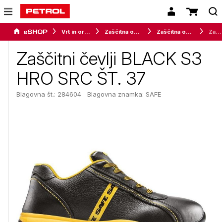
Vrt in orodje
Zaščitna oprema
Zaščitna obutev
Zaščitni čevlji BLACK S3 HRO SRC ŠT. 37
Zaščitni čevlji BLACK S3
HRO SRC ŠT. 37
Blagovna št.: 284604
Blagovna znamka:
SAFE