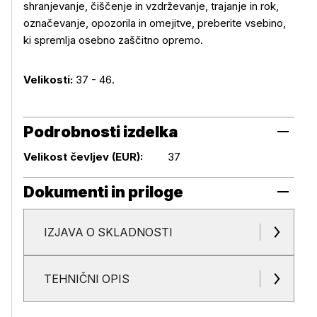
shranjevanje, čiščenje in vzdrževanje, trajanje in rok,
označevanje, opozorila in omejitve, preberite vsebino,
ki spremlja osebno zaščitno opremo.
Velikosti:
37 - 46.
Podrobnosti izdelka
Podrobnosti izdelka
Velikost čevljev (EUR):
37
Dokumenti in priloge
IZJAVA O SKLADNOSTI
Dokumenti in priloge
TEHNIČNI OPIS