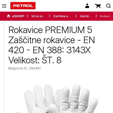
Vrt in orodje
Zaščitna oprema
Zaščita rok
Rokavice PREMIUM 5 Zaščitne rokavice - EN 420 - EN 388: 3143X Velikost: ŠT. 8
Rokavice PREMIUM 5
Zaščitne rokavice - EN
420 - EN 388: 3143X
Velikost: ŠT. 8
Blagovna št.: 284461