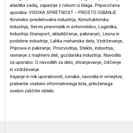
elastika zadaj, zapestje z robom iz blaga. Priporočena
uporaba: VISOKA SPRETNOST – PROSTO GIBANJE
Kovinsko-predelovalna industrija, Konstruktorska
Več o izdelku
industrija, Servis pnevmatik in avtomobilov, Logistika,
Industrija (transport, skladiščenje, pakiranje), Lesna in
podobne industrije, Lahka mehanska dela, Vzdrževanje,
Priprava in pakiranje, Proizvodnja, Steklo, industrija,
ravnanje z majhnimi deli, gozdarska industrija. Navodila
za uporabo: O navodilih za delo, shranjevanje, čiščenje
in vzdrževanje
trajanje in rok uporabnosti, oznake, navodila in omejitve,
preberite vsebino informativnega lista, priloženega
osebni zaščitni obleki.