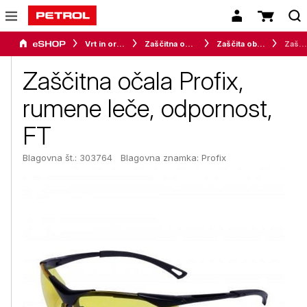
Vrt in orodje
Zaščitna oprema
Zaščita obraza
Zaščitna očala Profix, rumene leče, odpornost, FT
Zaščitna očala Profix,
rumene leče, odpornost,
FT
Blagovna št.: 303764
Blagovna znamka:
Profix