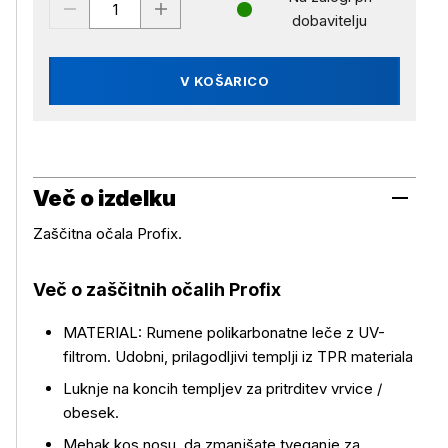
dobavitelju
V KOŠARICO
Več o izdelku
Zaščitna očala Profix.
Več o zaščitnih očalih Profix
MATERIAL: Rumene polikarbonatne leče z UV-
filtrom. Udobni, prilagodljivi templji iz TPR materiala
Luknje na koncih templjev za pritrditev vrvice /
obesek.
Mehak kos nosu, da zmanjšate tveganje za