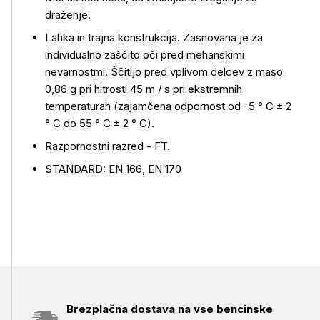
draženje.
Več o izdelku
Lahka in trajna konstrukcija. Zasnovana je za
individualno zaščito oči pred mehanskimi
nevarnostmi. Ščitijo pred vplivom delcev z maso
0,86 g pri hitrosti 45 m / s pri ekstremnih
temperaturah (zajamčena odpornost od -5 ° C ± 2
° C do 55 ° C ± 2 ° C).
Razpornostni razred - FT.
STANDARD: EN 166, EN 170
Brezplačna dostava na vse bencinske