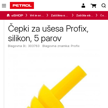
Vrt in orodje
Zaščitna oprema
Zaščita obraza
Čepki za ušesa Profix, silikon, 5 parov
Čepki za ušesa Profix,
silikon, 5 parov
Blagovna št.: 303763
Blagovna znamka:
Profix