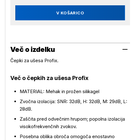
V KOŠARICO
Več o izdelku
Čepki za ušesa Profix.
Več o čepkih za ušesa Profix
MATERIAL: Mehak in prožen silikagel
Zvočna izolacija: SNR: 32dB, H: 32dB, M: 29dB, L:
28dB.
Zaščita pred odvečnim hrupom; popolna izolacija
Več o izdelku
visokofrekvenčnih zvokov.
Posebna oblika obroča omogoča enostavno