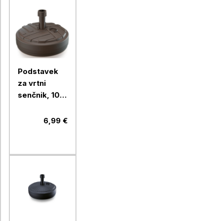
Podstavek
za vrtni
senčnik, 10L,
fi390x130
mm, rjavi
6,99 €