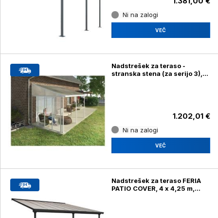
1.381,00 €
Ni na zalogi
VEČ
Nadstrešek za teraso -
stranska stena (za serijo 3),
bela/transparent
1.202,01 €
Ni na zalogi
VEČ
Nadstrešek za teraso FERIA
PATIO COVER, 4 x 4,25 m,
siva/transparent