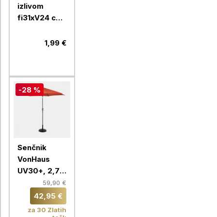
izlivom
fi31xV24 cm,
12 l, črno
1,99 €
-28 %
Senčnik
VonHaus
UV30+, 2,7
m, oranžen,
59,90 €
samostoječi
42,95 €
za 30 Zlatih