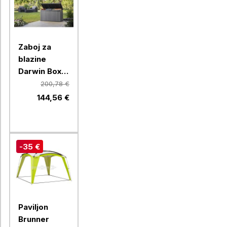
Zaboj za
blazine
Darwin Box
570 L, siv
200,78 €
144,56 €
-35 €
Paviljon
Brunner