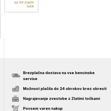
grap cus clgr
za 30 Zlatih
08 STD
točk
Brezplačna dostava na vse bencinske
servise
Možnost plačila do 24 obrokov brez obresti
Nagrajevanje zvestobe z Zlatimi točkami
Povsem varen nakup