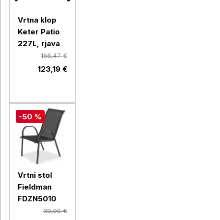
Vrtna klop
Keter Patio
227L, rjava
166,47 €
123,19 €
-50 %
Vrtni stol
Fieldman
FDZN5010
39,99 €