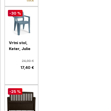
točk
-30 %
Vrtni stol,
Keter, Julie
24,90 €
17,40 €
-25 %