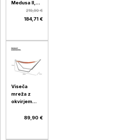
Medusa II,
0102034NC30,
219,90 €
300 x 300
184,71 €
cm, zelen
Viseča
mreža z
okvirjem
VonHaus
VONDV-
89,90 €
2500197,
oranžna