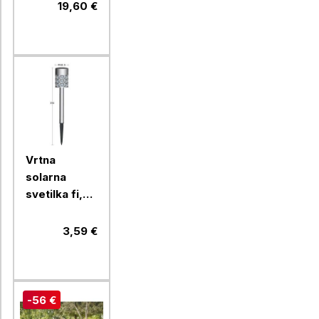
19,60 €
Vrtna
solarna
svetilka fi,
6x38
cm/1xLED,
3,59 €
1xAAA
-56 €