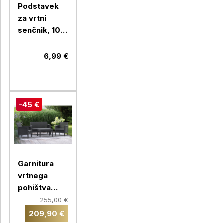
Podstavek
za vrtni
senčnik, 10L,
fi390x130
mm, črn
6,99 €
-45 €
Garnitura
vrtnega
pohištva
Keter Atlas
255,00 €
Forma set
209,90 €