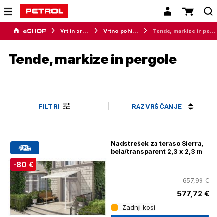
Vrt in orodje
Vrtno pohištvo
Tende, markize in pergole
Tende, markize in pergole
RAZVRŠČANJE
FILTRI
Nadstrešek za teraso Sierra,
bela/transparent 2,3 x 2,3 m
-80 €
657,99 €
577,72 €
Zadnji kosi