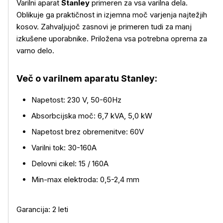
Varilni aparat
Stanley
primeren za vsa varilna dela.
Oblikuje ga praktičnost in izjemna moč varjenja najtežjih
kosov. Zahvaljujoč zasnovi je primeren tudi za manj
izkušene uporabnike. Priložena vsa potrebna oprema za
varno delo.
Več o varilnem aparatu Stanley:
Več o izdelku
Napetost: 230 V, 50-60Hz
Absorbcijska moč: 6,7 kVA, 5,0 kW
Napetost brez obremenitve: 60V
Varilni tok: 30-160A
Delovni cikel: 15 / 160A
Min-max elektroda: 0,5-2,4 mm
Garancija: 2 leti