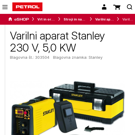
Vrt in orodje
Stroji in naprave
Varilni aparati
Varilni aparat Stanley 230 V, 5,0 KW
Varilni aparat Stanley
230 V, 5,0 KW
Blagovna št.: 303504
Blagovna znamka:
Stanley