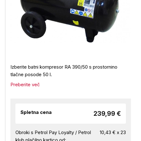
Izberite batni kompresor RA 390/50 s prostornino
tlačne posode 50 l.
Preberite več
Spletna cena
239,99 €
Obroki s Petrol Pay Loyalty / Petrol
10,43 € x 23
klub plačilno kartico od: