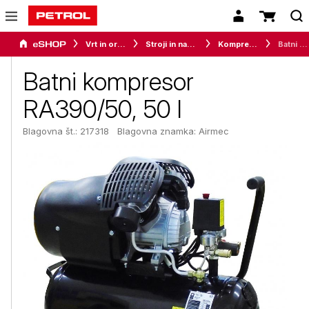
Vrt in orodje
Stroji in naprave
Kompresorji
Batni kompresor RA390/50, 50 l
Batni kompresor
RA390/50, 50 l
Blagovna št.: 217318
Blagovna znamka:
Airmec