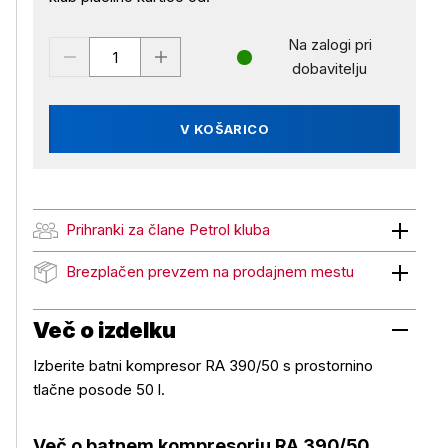
Na zalogi pri
dobavitelju
V KOŠARICO
Prihranki za člane Petrol kluba
Prihranki za člane Petrol kluba
Brezplačen prevzem na prodajnem mestu
Brezplačen prevzem na prodajnem mestu
Več o izdelku
Izberite batni kompresor RA 390/50 s prostornino
tlačne posode 50 l.
Več o batnem kompresorju RA 390/50