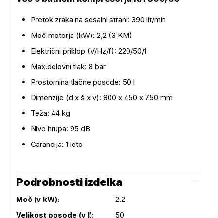
Pretok zraka na sesalni strani: 390 lit/min
Moč motorja (kW): 2,2 (3 KM)
Električni priklop (V/Hz/f): 220/50/1
Več o izdelku
Max.delovni tlak: 8 bar
Prostornina tlačne posode: 50 l
Dimenzije (d x š x v): 800 x 450 x 750 mm
Teža: 44 kg
Nivo hrupa: 95 dB
Garancija: 1 leto
Podrobnosti izdelka
Moč (v kW):
2.2
Velikost posode (v l):
50