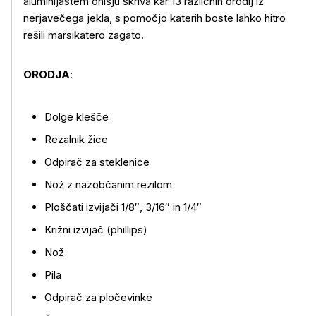
aluminijastem ohišju skriva kar 13 različnih orodij iz
nerjavečega jekla, s pomočjo katerih boste lahko hitro
rešili marsikatero zagato.
ORODJA
:
Dolge klešče
Rezalnik žice
Odpirač za steklenice
Nož z nazobčanim rezilom
Ploščati izvijači 1/8″, 3/16″ in 1/4″
Križni izvijač (phillips)
Več o izdelku
Nož
Pila
Odpirač za pločevinke