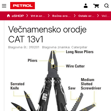
Vrt in orodje
Ročno orodje za delavnico
Ostalo orodje
Večnamensko orodje CAT 13v1
Večnamensko orodje
CAT 13v1
Blagovna št.: 310201
Blagovna znamka:
Caterpillar