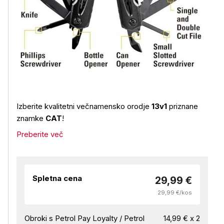
Izberite kvalitetni večnamensko orodje
13v1
priznane
znamke
CAT
!
Preberite več
Spletna cena
29,99 €
29,99 €/kos
Obroki s Petrol Pay Loyalty / Petrol
14,99 € x 2