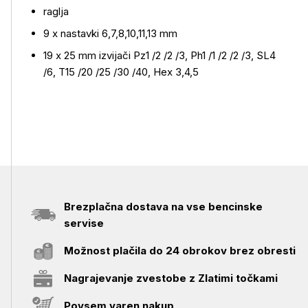
raglja
9 x nastavki 6,7,8,10,11,13 mm
19 x 25 mm izvijači Pz1 /2 /2 /3, Ph1 /1 /2 /2 /3, SL4
/6, T15 /20 /25 /30 /40, Hex 3,4,5
Brezplačna dostava na vse bencinske
servise
Možnost plačila do 24 obrokov brez obresti
Nagrajevanje zvestobe z Zlatimi točkami
Povsem varen nakup