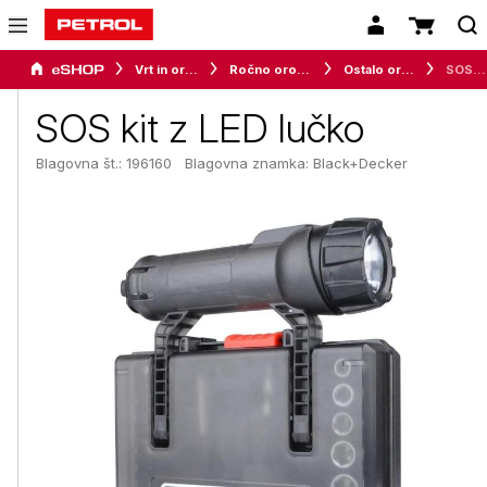
Vrt in orodje
Ročno orodje za delavnico
Ostalo orodje
SOS kit z LED lučko
SOS kit z LED lučko
Blagovna št.: 196160
Blagovna znamka:
Black+Decker