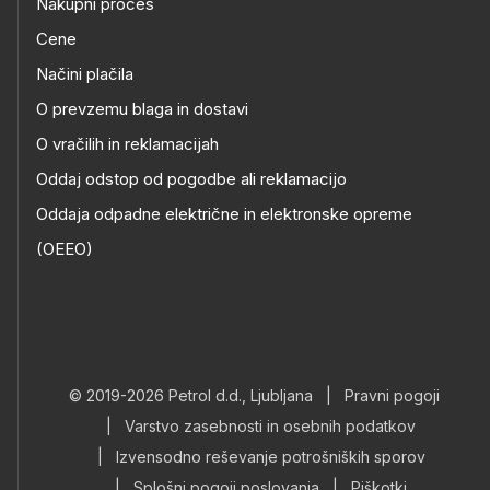
Nakupni proces
Cene
Načini plačila
O prevzemu blaga in dostavi
O vračilih in reklamacijah
Oddaj odstop od pogodbe ali reklamacijo
Oddaja odpadne električne in elektronske opreme
(OEEO)
© 2019-2026 Petrol d.d., Ljubljana
|
Pravni pogoji
|
Varstvo zasebnosti in osebnih podatkov
|
Izvensodno reševanje potrošniških sporov
|
Splošni pogoji poslovanja
|
Piškotki