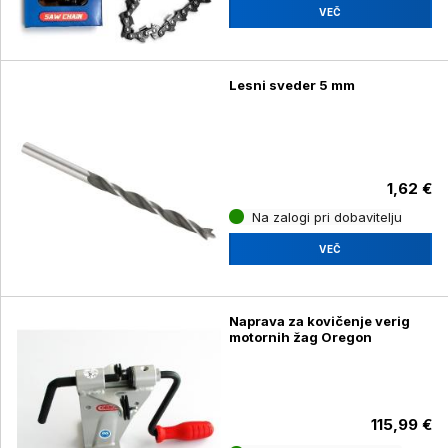
VEČ
Lesni sveder 5 mm
1,62 €
Na zalogi pri dobavitelju
VEČ
Naprava za kovičenje verig
motornih žag Oregon
115,99 €