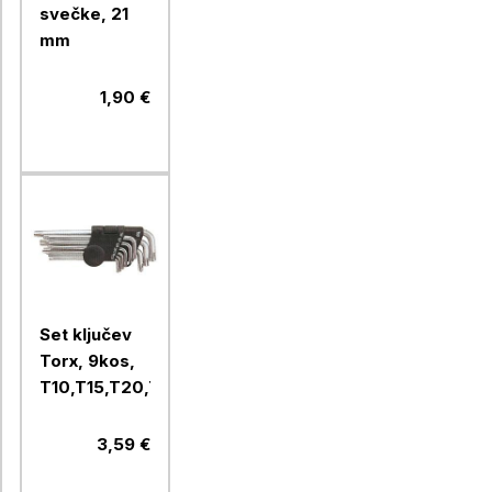
svečke, 21
mm
1,90 €
Set ključev
Torx, 9kos,
T10,T15,T20,T25,T27,T30,T40,T45,T50
3,59 €