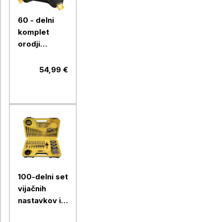
60 - delni
komplet
orodji
Fieldmann
FDG5006-
54,99 €
60R
100-delni set
vijačnih
nastavkov in
svedrov