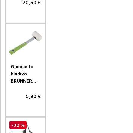
DeWalt
70,50 €
Gumijasto
kladivo
BRUNNER
HIT0203048N
5,90 €
-32 %