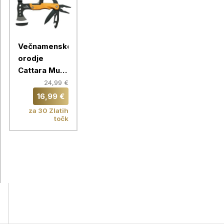
Večnamensko
orodje
Cattara Multi
Axe 13262,
24,99 €
15v1, 17,5cm
16,99 €
za 30 Zlatih
točk