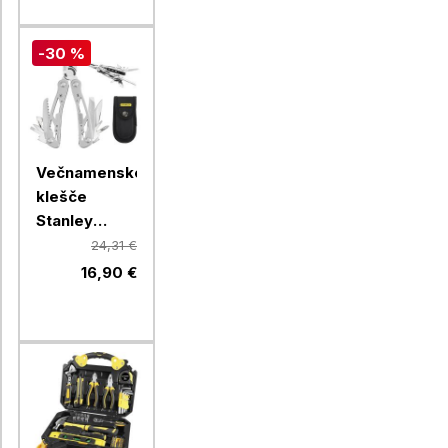
-30 %
Večnamenske
klešče
Stanley
Multi-tool, 12
24,31 €
funkcij
16,90 €