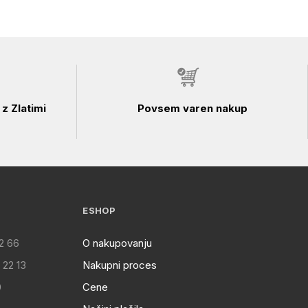
z Zlatimi
Povsem varen nakup
ESHOP
2 66
O nakupovanju
 22 13
Nakupni proces
0
Cene