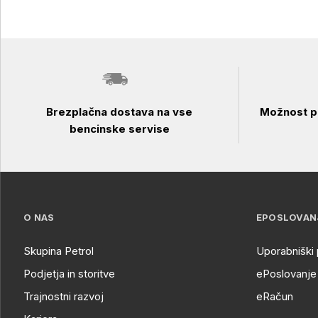
Brezplačna dostava na vse
Možnost pl
bencinske servise
O NAS
EPOSLOVAN
Skupina Petrol
Uporabniški 
Podjetja in storitve
ePoslovanje 
Trajnostni razvoj
eRačun