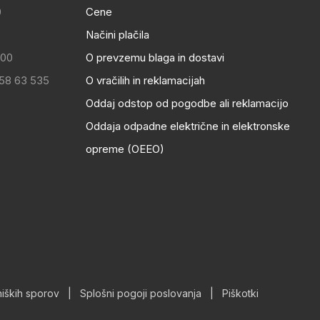
0
Cene
Načini plačila
:00
O prevzemu blaga in dostavi
 58 63 535
O vračilih in reklamacijah
Oddaj odstop od pogodbe ali reklamacijo
Oddaja odpadne električne in elektronske
opreme (OEEO)
iških sporov
|
Splošni pogoji poslovanja
|
Piškotki