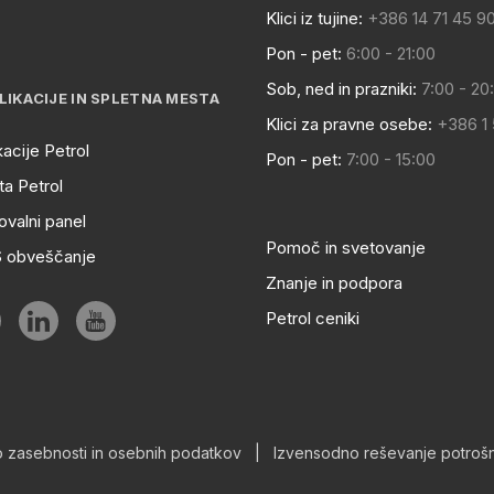
Klici iz tujine:
+386 14 71 45 9
Pon - pet:
6:00 - 21:00
Sob, ned in prazniki:
7:00 - 20
LIKACIJE IN SPLETNA MESTA
Klici za pravne osebe:
+386 1
kacije Petrol
Pon - pet:
7:00 - 15:00
a Petrol
ovalni panel
Pomoč in svetovanje
S obveščanje
Znanje in podpora
Petrol ceniki
o zasebnosti in osebnih podatkov
|
Izvensodno reševanje potrošn