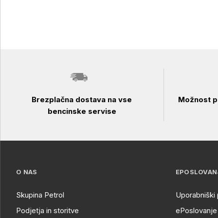
Brezplačna dostava na vse
Možnost pl
bencinske servise
O NAS
EPOSLOVAN
Skupina Petrol
Uporabniški 
Podjetja in storitve
ePoslovanje 