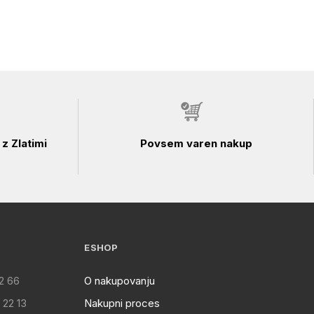
z Zlatimi
Povsem varen nakup
ESHOP
2 66
O nakupovanju
 22 13
Nakupni proces