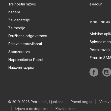
Trajnostni razvoj
eRačun
Kariera
Za vlagatelje
MOBILNE AP
Za medije
Mobilne apli
Družbena odgovornost
Spletna mest
Prijava nepravilnosti
Petrol razisk
Sponzorstva
Email in SM
Nepremičnine Petrol
Nabavni razpisi
© 2019-2026 Petrol d.d., Ljubljana
|
Pravni pogoji
|
Varstv
|
Izjava o dostopnosti
|
Kazalo strani