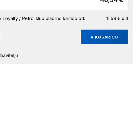
46,34 €
 Loyalty / Petrol klub plačilno kartico od:
11,58 € x 4
V KOŠARICO
bavitelju