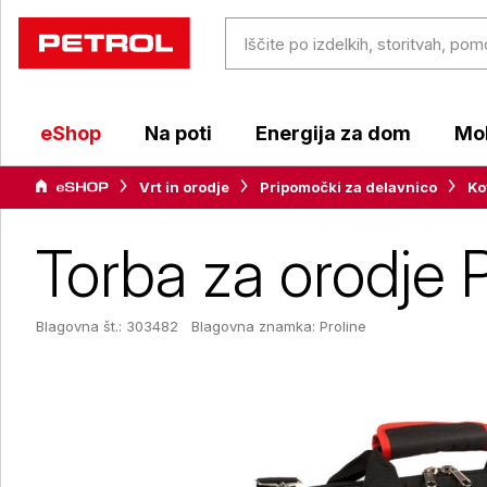
eShop
Na poti
Energija za dom
Mob
Vrt in orodje
Pripomočki za delavnico
Ko
Torba za orodje P
Blagovna št.: 303482
Blagovna znamka:
Proline