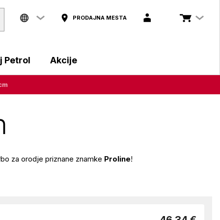
PRODAJNA MESTA
 Petrol
Akcije
 cm
m
torbo za orodje priznane znamke
Proline
!