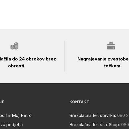
ačila do 24 obrokov brez
Nagrajevanje zvestobe 
obresti
točkami
JE
KONTAKT
portal Moj Petrol
Brezplačna tel. številka:
080 2
za podjetja
Brezplačna tel. št. eShop:
080