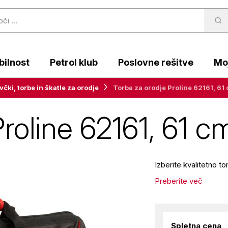
ilnost
Petrol klub
Poslovne rešitve
Moj
včki, torbe in škatle za orodje
Torba za orodje Proline 62161, 61
roline 62161, 61 c
Izberite kvalitetno 
Preberite več
Spletna cena