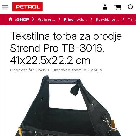
Vrt in orodje
Pripomočki za delavnico
Kovčki, torbe in škatle za orodje
Tekstilna torba za orodje Strend Pro TB-3016, 41x22.5x22.2 cm
Tekstilna torba za orodje
Strend Pro TB-3016,
41x22.5x22.2 cm
Blagovna št.: 324120
Blagovna znamka:
RAMDA