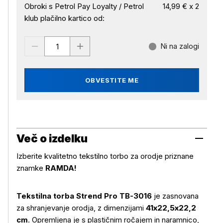
Obroki s Petrol Pay Loyalty / Petrol
14,99 € x 2
klub plačilno kartico od:
Ni na zalogi
OBVESTITE ME
Več o izdelku
Izberite kvalitetno tekstilno torbo za orodje priznane
znamke
RAMDA!
Tekstilna torba Strend Pro TB-3016
je zasnovana
za shranjevanje orodja, z dimenzijami
41x22,5x22,2
Več o izdelku
cm
. Opremljena je s plastičnim ročajem in naramnico,