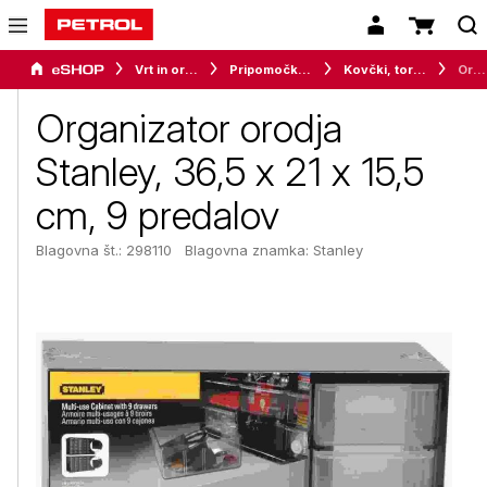
Vrt in orodje
Pripomočki za delavnico
Kovčki, torbe in škatle za orodje
Organizator orodja Stanley, 36,5 x 21 x 15,5 cm, 9 predalov
Organizator orodja
Stanley, 36,5 x 21 x 15,5
cm, 9 predalov
Blagovna št.: 298110
Blagovna znamka:
Stanley