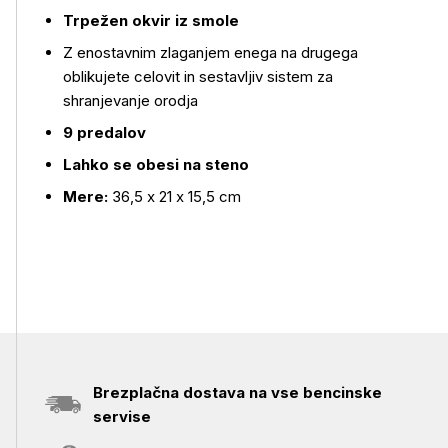
Trpežen okvir iz smole
Več o izdelku
Z enostavnim zlaganjem enega na drugega
oblikujete celovit in sestavljiv sistem za
shranjevanje orodja
9 predalov
Lahko se obesi na steno
Mere:
36,5 x 21 x 15,5 cm
Brezplačna dostava na vse bencinske
servise