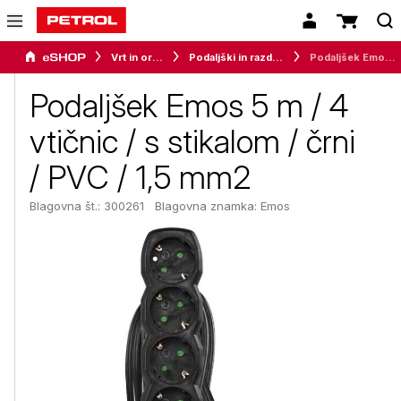
Vrt in orodje
Podaljški in razdelilci
Podaljšek Emos 5 m / 4 vtičnic / s stikalom / črni / PVC / 1,5 mm2
Podaljšek Emos 5 m / 4
vtičnic / s stikalom / črni
/ PVC / 1,5 mm2
Blagovna št.: 300261
Blagovna znamka:
Emos