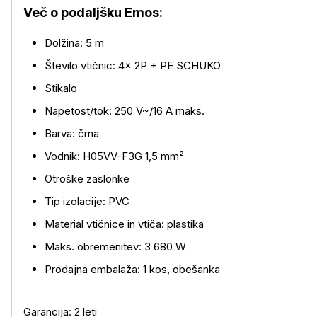
Več o podaljšku Emos:
Dolžina: 5 m
Število vtičnic: 4× 2P + PE SCHUKO
Stikalo
Več o izdelku
Napetost/tok: 250 V~/16 A maks.
Barva: črna
Vodnik: H05VV-F3G 1,5 mm²
Otroške zaslonke
Tip izolacije: PVC
Material vtičnice in vtiča: plastika
Maks. obremenitev: 3 680 W
Prodajna embalaža: 1 kos, obešanka
Garancija: 2 leti