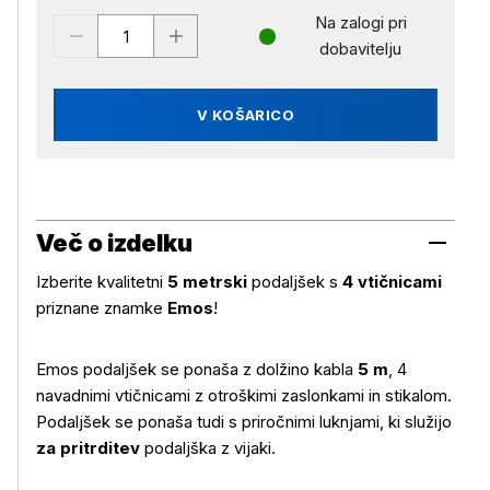
Na zalogi pri
dobavitelju
V KOŠARICO
Več o izdelku
Izberite kvalitetni
5 metrski
podaljšek s
4 vtičnicami
priznane znamke
Emos
!
Emos podaljšek se ponaša z dolžino kabla
5 m
, 4
navadnimi vtičnicami z otroškimi zaslonkami in stikalom.
Podaljšek se ponaša tudi s priročnimi luknjami, ki služijo
za pritrditev
podaljška z vijaki.