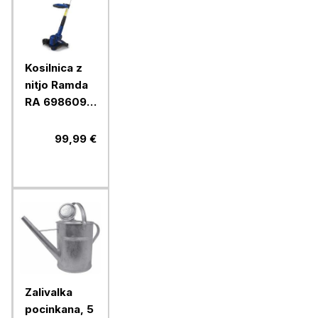
Kosilnica z
nitjo Ramda
RA 698609 +
baterija
2.5Ah in
99,99 €
polnilec
Zalivalka
pocinkana, 5