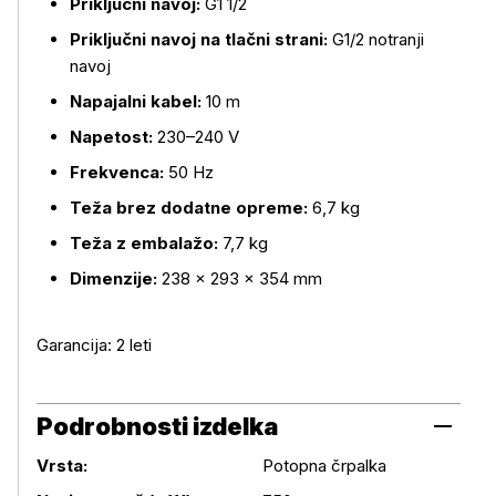
Priključni navoj:
G1 1/2
Priključni navoj na tlačni strani:
G1/2 notranji
navoj
Napajalni kabel:
10 m
Napetost:
230–240 V
Frekvenca:
50 Hz
Teža brez dodatne opreme:
6,7 kg
Teža z embalažo:
7,7 kg
Dimenzije:
238 × 293 × 354 mm
Garancija: 2 leti
Podrobnosti izdelka
Vrsta:
Potopna črpalka