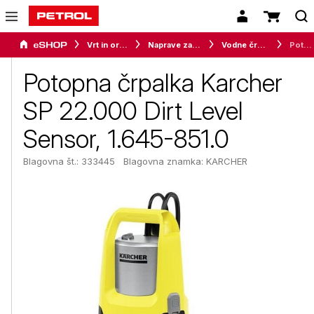
Vrt in orodje
Naprave za vrt in okolico
Vodne črpalke
Potopna črpalka Karcher SP 22.000 Dirt Level Sensor, 1.645-851.0
Potopna črpalka Karcher
SP 22.000 Dirt Level
Sensor, 1.645-851.0
Blagovna št.: 333445
Blagovna znamka:
KARCHER