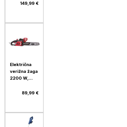
deljiva
149,99 €
osovina,
450mm
Električna
verižna žaga
2200 W,
veriga
3/8"PICCO,
89,99 €
meč 40 cm