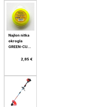
Najlon nitka
okrogla
GREEN-CUT
1,6 mm x 15
m
2,85 €