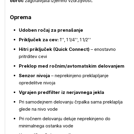
obroč
zagotavljata izjemno vzdržljivost.
Oprema
Udoben ročaj za prenašanje
Priključek za cev:
1'', 1 1/4'', 1 1/2''
Hitri priključek (Quick Connect)
– enostavno
pritrditev cevi
Preklop med ročnim/avtomatskim delovanjem
Senzor nivoja
– neprekinjeno preklapljanje
opredelitve nivoja
Vgrajen predfilter iz nerjavnega jekla
Več o izdelku
Pri samodejnem delovanju črpalka sama preklaplja
glede na nivo vode
Pri ročnem delovanju deluje neprekinjeno do
minimalnega ostanka vode