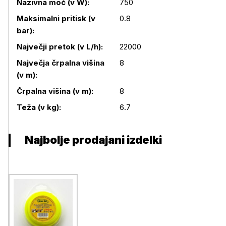
Nazivna moč (v W):
750
Maksimalni pritisk (v
0.8
bar):
Podrobnosti izdelka
Največji pretok (v L/h):
22000
Največja črpalna višina
8
(v m):
Črpalna višina (v m):
8
Teža (v kg):
6.7
Najbolje prodajani izdelki