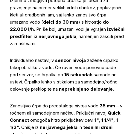
Izjemno zmogljiva potopna črpalka je idealna za
praznjenje na primer velikih vrtnih ribnikov, poplavljenih
kleti ali gradbenih jam, saj lahko zanesljivo črpa
umazano vodo (
delci do 30 mm
) s hitrostjo
do
22.000 l/h
. Pri še bolj umazani vodi je vgrajen
izvlečni
predfilter iz nerjavnega jekla
, namenjen zaščiti pred
zamašitvami.
Individualno nastavljiv
senzor nivoja
zažene črpalko
takoj ob stiku z vodo. Če raven vode ponovno pade
pod senzor, se črpalka po
15 sekundah
samodejno
ustavi. Črpalko lahko s stikalom za samodejno/ročno
delovanje preklopite na
neprekinjeno delovanje
.
Zanesljivo črpa do preostalega nivoja vode
35 mm
– v
ročnem ali samodejnem načinu. Priključni navoj
Quick
Connect
omogoča hitro priključitev cevi
1", 1 1/4", 1
1/2".
Ohišje iz
nerjavnega jekla
in
tesnilni drsni