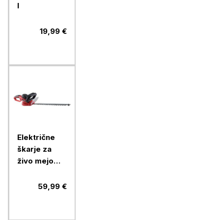
l
19,99 €
Električne
škarje za
živo mejo
Ramda RA
895238,
59,99 €
600W