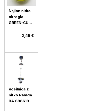
Najlon nitka
okrogla
GREEN-CUT
2,4 mm x 15
m
2,45 €
Kosilnica z
nitko Ramda
RA 698619L,
LOOP ročka,