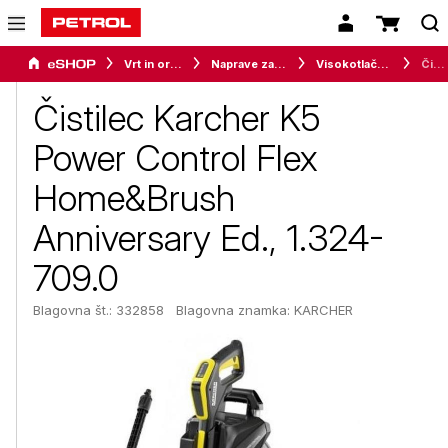
Vrt in orodje
Naprave za vrt in okolico
Visokotlačni čistilci
Čistilec Karcher K5 Power Control Flex Home&Brush Anniversary Ed., 1.324-709.0
Čistilec Karcher K5
Power Control Flex
Home&Brush
Anniversary Ed., 1.324-
709.0
Blagovna št.: 332858
Blagovna znamka:
KARCHER