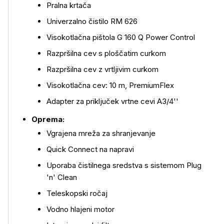
Pralna krtača
Univerzalno čistilo RM 626
Visokotlačna pištola G 160 Q Power Control
Razpršilna cev s ploščatim curkom
Razpršilna cev z vrtljivim curkom
Visokotlačna cev: 10 m, PremiumFlex
Adapter za priključek vrtne cevi A3/4''
Oprema:
Vgrajena mreža za shranjevanje
Quick Connect na napravi
Uporaba čistilnega sredstva s sistemom Plug
'n' Clean
Teleskopski ročaj
Vodno hlajeni motor