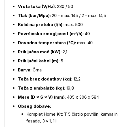
Vrsta toka (V/Hz):
230 / 50
Tlak (bar/Mpa):
20 - max. 145 / 2 - max. 14,5
Količina pretoka (l/h):
max. 500
Površinska zmogljivost (m²/h):
40
Dovodna temperatura (°C):
max. 40
Priključna moč (kW):
2,1
Priključni kabel (m):
5
Barva:
Črna
Teža brez dodatkov (kg):
12,2
Teža z embalažo (kg):
19,8
Mere (D × Š × V) (mm):
405 x 306 x 584
Obseg dobave:
Komplet Home Kit: T 5 čistilo površin, kamna in
fasade, 3 v 1, 1 l