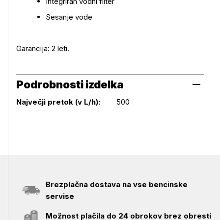
Integriran vodni filter
Sesanje vode
Garancija: 2 leti.
Podrobnosti izdelka
Podrobnosti izdelka
Največji pretok (v L/h):
500
Brezplačna dostava na vse bencinske
servise
Možnost plačila do 24 obrokov brez obresti