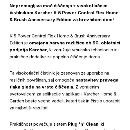
Nepremagljiva moč čiščenja z visokotlačnim
čistilnikom Kärcher K 5 Power Control Flex Home
& Brush Anniversary Edition za brezhiben dom!
K 5 Power Control Flex Home & Brush Anniversary
Edition je
omejena barvna različica ob 90. obletnici
podjetja Kärcher
, ki združuje vrhunsko tehnologijo in
praktične dodatke za popolno čiščenje doma.
Ta visokotlačni čistilnik je zasnovan za uporabo na
različnih površinah, saj omogoča
nastavitev pravega
tlaka glede na vrsto čiščenja
. Z vgrajenim
svetovalcem za aplikacije v aplikaciji Kärcher Home &
Garden boste vedno vedeli, kateri tlak in čistilo uporabiti
za najboljši rezultat.
Praktičnost povečuje sistem
Plug 'n' Clean
, ki