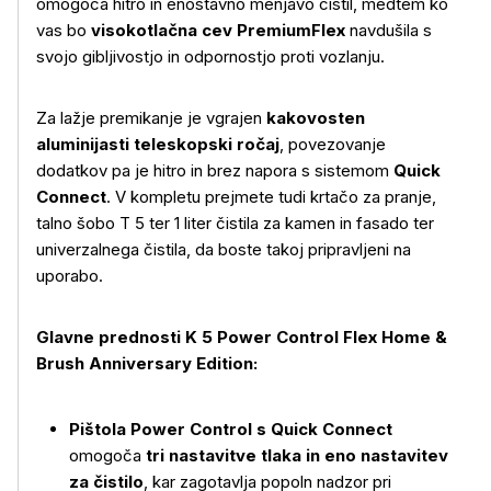
omogoča hitro in enostavno menjavo čistil, medtem ko
vas bo
visokotlačna cev PremiumFlex
navdušila s
svojo gibljivostjo in odpornostjo proti vozlanju.
Za lažje premikanje je vgrajen
kakovosten
aluminijasti teleskopski ročaj
, povezovanje
dodatkov pa je hitro in brez napora s sistemom
Quick
Connect
. V kompletu prejmete tudi krtačo za pranje,
talno šobo T 5 ter 1 liter čistila za kamen in fasado ter
univerzalnega čistila, da boste takoj pripravljeni na
uporabo.
Glavne prednosti K 5 Power Control Flex Home &
Brush Anniversary Edition:
Pištola Power Control s Quick Connect
omogoča
tri nastavitve tlaka in eno nastavitev
za čistilo
, kar zagotavlja popoln nadzor pri