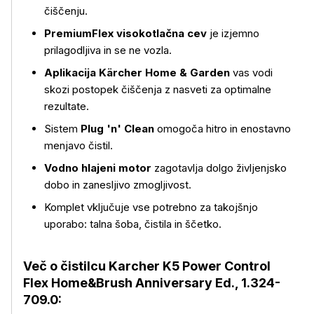
čiščenju.
PremiumFlex visokotlačna cev
je izjemno
prilagodljiva in se ne vozla.
Aplikacija Kärcher Home & Garden
vas vodi
skozi postopek čiščenja z nasveti za optimalne
rezultate.
Sistem
Plug 'n' Clean
omogoča hitro in enostavno
menjavo čistil.
Vodno hlajeni motor
zagotavlja dolgo življenjsko
dobo in zanesljivo zmogljivost.
Več o izdelku
Komplet vključuje vse potrebno za takojšnjo
uporabo: talna šoba, čistila in ščetko.
Več o čistilcu Karcher K5 Power Control
Flex Home&Brush Anniversary Ed., 1.324-
709.0: