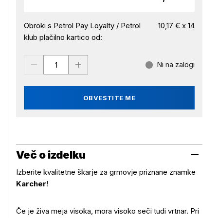
Obroki s Petrol Pay Loyalty / Petrol
10,17 € x 14
klub plačilno kartico od:
Ni na zalogi
OBVESTITE ME
Več o izdelku
Izberite kvalitetne škarje za grmovje priznane znamke
Karcher
!
Če je živa meja visoka, mora visoko seči tudi vrtnar. Pri