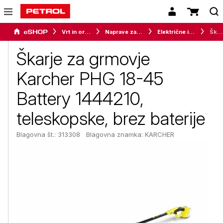
Vrt in orodje
Naprave za vrt in okolico
Električne in akumulatorske škarje
Škarje za grmovje Karcher PHG 18-45 Battery 1444210, teleskopske, brez baterije
Škarje za grmovje
Karcher PHG 18-45
Battery 1444210,
teleskopske, brez baterije
Blagovna št.: 313308
Blagovna znamka:
KARCHER