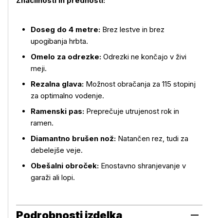
Značilnosti in prednosti:
Doseg do 4 metre:
Brez lestve in brez
upogibanja hrbta.
Omelo za odrezke:
Odrezki ne končajo v živi
meji.
Rezalna glava:
Možnost obračanja za 115 stopinj
za optimalno vodenje.
Ramenski pas:
Preprečuje utrujenost rok in
ramen.
Diamantno brušen nož:
Natančen rez, tudi za
debelejše veje.
Obešalni obroček:
Enostavno shranjevanje v
garaži ali lopi.
Podrobnosti izdelka