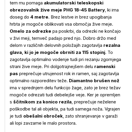
tem mu pomaga
akumulatorski teleskopski
obrezovalnik žive meje PHG 18-45 Battery
, ki ima
doseg do
4 metre
. Brez lestve in brez upogibanja
hrbta je mogoče oblikovati vsa območja žive meje.
Omelo za odrezke
pa poskrbi, da odrezki ne končajo
v živi meji, temveč padajo pred njo. Dobro držo med
delom v različnih delovnih položajih zagotavlja
rezalna
glava, ki jo je mogoče obrniti za 115 stopinj
. To
zagotavlja optimalno vodenje tudi pri rezanju zgornjega
strani žive meje. Pri dolgotrajnejšem delu
ramenski
pas
preprečuje utrujenost rok in ramen, saj zagotavlja
optimalno razporeditev teže.
Diamantno brušen nož
ima v sprednjem delu funkcijo žage, zato je brez težav
mogoče odrezati tudi debelejše veje. Ker je opremljen
s
ščitnikom za konico rezila
, preprečuje neželene
poškodbe tal ali objekta, pa tudi samega noža. Vgrajen
je tudi
obešalni obroček
, zato shranjevanje v garaži
ali lopi zavzame le malo prostora.