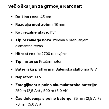
Več o škarjah za grmovje Karcher:
Dolžina reza:
45 cm
Razdalja med zobmi:
18 mm
Kot rezalne glave:
115°
Tip rezalnega noža:
Izdelan s prebijanjem,
diamantno rezan
Hitrost rezila:
2700 rezov/min
Tip motorja:
Krtačni motor
Baterijska platforma:
Baterijska platforma 18 V
Napetost:
18 V
Zmogljivost s polno akumulatorsko baterijo:
Več o izdelku
250 m (2,5 Ah) / 500 m (5,0 Ah)
Čas delovanja s polno baterijo:
35 min (2,5 Ah) /
70 min (5,0 Ah)