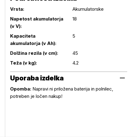
Vrsta:
Akumulatorske
Napetost akumulatorja
18
(v V):
Podrobnosti izdelka
Kapaciteta
5
akumulatorja (v Ah):
Dolžina rezila (v cm):
45
Teža (v kg):
4.2
Uporaba izdelka
Opomba:
Napravi ni priložena baterija in polnilec,
Uporaba izdelka
potreben je ločen nakup!