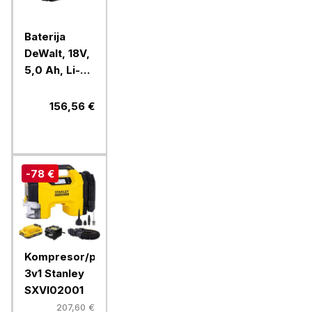
Baterija
DeWalt, 18V,
5,0 Ah, Li-
Ion
156,56 €
-78 €
Kompresor/puhalnik/sesalnik
3v1 Stanley
SXVI02001
207,60 €