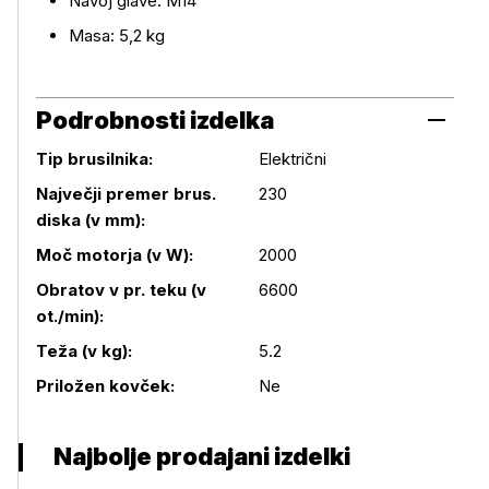
Navoj glave: M14
Masa: 5,2 kg
Podrobnosti izdelka
Tip brusilnika:
Električni
Največji premer brus.
230
diska (v mm):
Moč motorja (v W):
2000
Podrobnosti izdelka
Obratov v pr. teku (v
6600
ot./min):
Teža (v kg):
5.2
Priložen kovček:
Ne
Najbolje prodajani izdelki