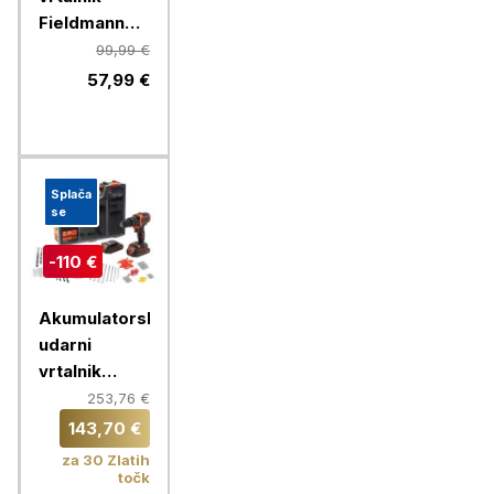
Fieldmann
FDV10352-A
99,99 €
14,4V
57,99 €
Splača
se
-110 €
Akumulatorski
udarni
vrtalnik
Black+Decker,
253,76 €
18 V, 2x 1,5
143,70 €
Ah
za 30 Zlatih
točk