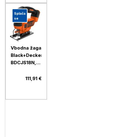
Splača
se
Vbodna žaga
Black+Decker
BDCJS18N,
18 V
111,91 €