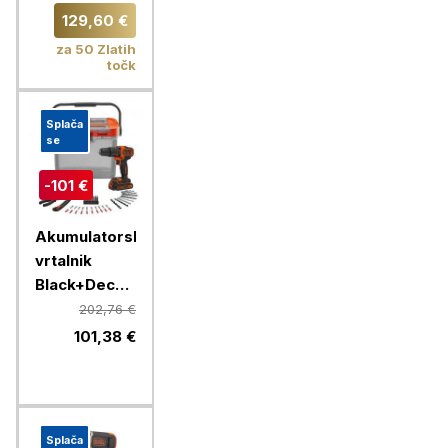
129,60 €
za 50 Zlatih
točk
Splača
se
-101 €
Akumulatorski
vrtalnik
Black+Decker
BCKSB05
202,76 €
18V, 1,5Ah,
101,38 €
torba +
pribor
Splača