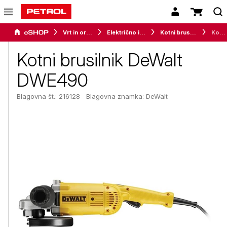
Vrt in orodje
Električno in akumulatorsko orodje
Kotni brusilniki
Kotni brusilnik DeWalt DWE490
Kotni brusilnik DeWalt
DWE490
Blagovna št.: 216128
Blagovna znamka:
DeWalt