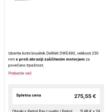
Izberite kotni brusilnik DeWalt DWE490, velikosti 230
mm
s proti abraziji zaščitenim motorjem
za
povečano trpežnost.
Preberite več
Spletna cena
275,55 €
Obroki s Petrol Pay Loyalty / Petrol
11,48 € x 24