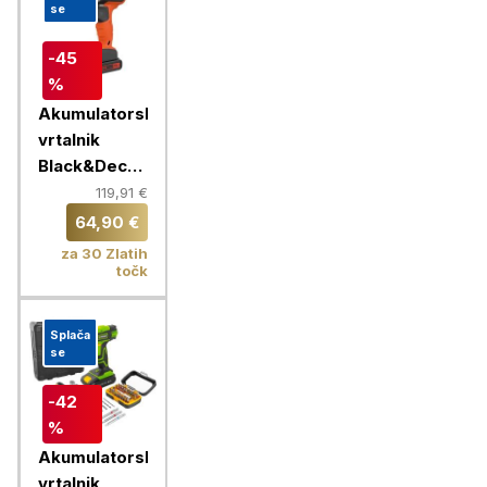
se
-45
%
Akumulatorski
vrtalnik
Black&Decker,
18 V, 2X
119,91 €
1,5Ah
64,90 €
za 30 Zlatih
točk
Splača
se
-42
%
Akumulatorski
vrtalnik