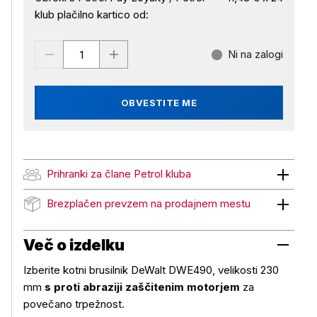
klub plačilno kartico od:
Ni na zalogi
OBVESTITE ME
Prihranki za člane Petrol kluba
Prihranki za člane Petrol kluba
Brezplačen prevzem na prodajnem mestu
Brezplačen prevzem na prodajnem mestu
Več o izdelku
Izberite kotni brusilnik DeWalt DWE490, velikosti 230
mm
s proti abraziji zaščitenim motorjem
za
povečano trpežnost.