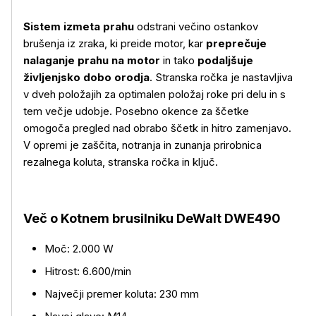
Sistem izmeta prahu
odstrani večino ostankov
brušenja iz zraka, ki preide motor, kar
preprečuje
nalaganje prahu na motor
in tako
podaljšuje
življenjsko dobo orodja
. Stranska ročka je nastavljiva
v dveh položajih za optimalen položaj roke pri delu in s
tem večje udobje. Posebno okence za ščetke
omogoča pregled nad obrabo ščetk in hitro zamenjavo.
V opremi je zaščita, notranja in zunanja prirobnica
Več o izdelku
rezalnega koluta, stranska ročka in ključ.
Več o Kotnem brusilniku DeWalt DWE490
Moč: 2.000 W
Hitrost: 6.600/min
Največji premer koluta: 230 mm