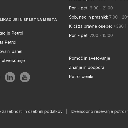
Pon - pet:
6:00 - 21:00
Sob, ned in prazniki:
7:00 - 20
LIKACIJE IN SPLETNA MESTA
Klici za pravne osebe:
+386 1
kacije Petrol
Pon - pet:
7:00 - 15:00
a Petrol
ovalni panel
Pomoč in svetovanje
S obveščanje
Znanje in podpora
Petrol ceniki
o zasebnosti in osebnih podatkov
|
Izvensodno reševanje potrošn