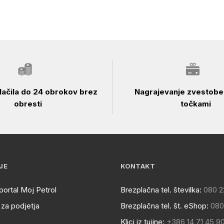
ačila do 24 obrokov brez
Nagrajevanje zvestobe 
obresti
točkami
JE
KONTAKT
portal Moj Petrol
Brezplačna tel. številka:
080 2
za podjetja
Brezplačna tel. št. eShop:
080
Klici iz tujine:
+386 14 71 45 9