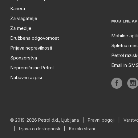
Kariera
Za vlagatelje
MOBILNE AP
Za medije
Mobilne apli
Družbena odgovornost
Spletna mest
Prijava nepravilnosti
Petrol razisk
Sponzorstva
Email in SM
Nepremičnine Petrol
Nabavni razpisi
© 2019-2026 Petrol d.d., Ljubljana
|
Pravni pogoji
|
Varstv
|
Izjava o dostopnosti
|
Kazalo strani