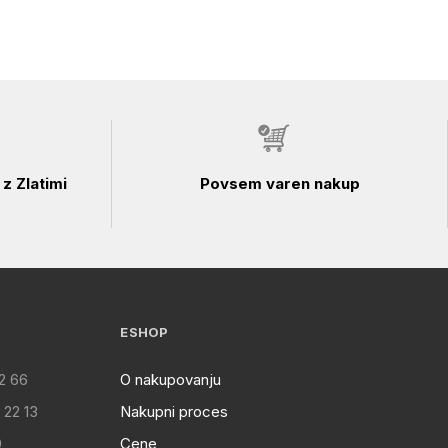
z Zlatimi
Povsem varen nakup
ESHOP
2 66
O nakupovanju
 22 13
Nakupni proces
0
Cene