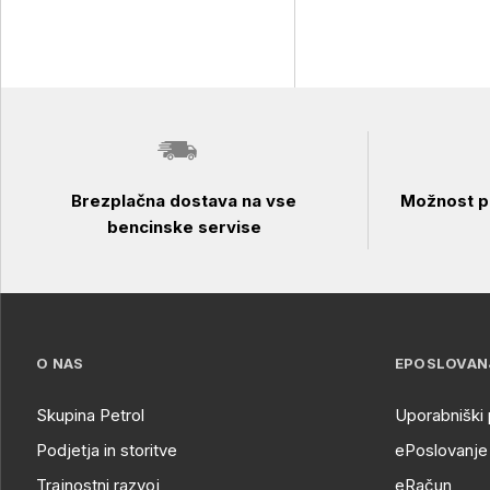
Brezplačna dostava na vse
Možnost pl
bencinske servise
O NAS
EPOSLOVAN
Skupina Petrol
Uporabniški 
Podjetja in storitve
ePoslovanje 
Trajnostni razvoj
eRačun