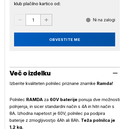
klub plačilno kartico od:
Ni na zalogi
OBVESTITE ME
Več o izdelku
Izberite kvaliteten polnilec priznane znamke
Ramda!
Polnilec
RAMDA
za
60V baterije
ponuja dve možnosti
polnjenja, in sicer standardni način s 4A in hitri način s
8A. Izhodna napetost je 60V, polnilec pa podpira
Več o izdelku
baterije z zmogljivostjo 4Ah ali 8Ah.
Teža polnilca je
1,2 kg
.