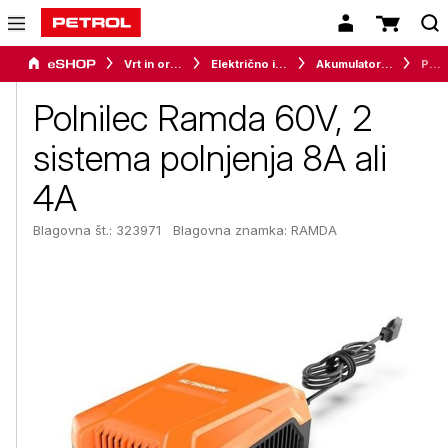
Vrt in orodje
Električno in akumulatorsko orodje
Akumulatorski vrtalniki in vijačniki
Polnilec Ramda 60V, 2 sistema polnjenja 8A ali 4A
Polnilec Ramda 60V, 2
sistema polnjenja 8A ali
4A
Blagovna št.: 323971
Blagovna znamka:
RAMDA