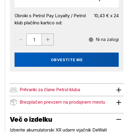
Obroki s Petrol Pay Loyalty / Petrol
10,43 € x 24
klub plačilno kartico od:
Ni na zalogi
OBVESTITE ME
Prihranki za člane Petrol kluba
Prihranki za člane Petrol kluba
Brezplačen prevzem na prodajnem mestu
Brezplačen prevzem na prodajnem mestu
Več o izdelku
Izberite akumulatorski XR udarni vijačnik DeWalt