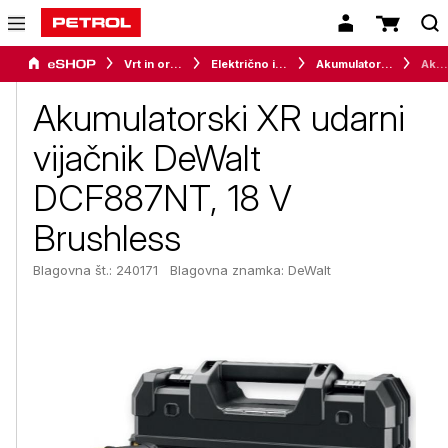
Vrt in orodje
Električno in akumulatorsko orodje
Akumulatorski vrtalniki in vijačniki
Akumulatorski XR udarni vijačnik DeWalt DCF887NT, 18 V Brushless
Akumulatorski XR udarni
vijačnik DeWalt
DCF887NT, 18 V
Brushless
Blagovna št.: 240171
Blagovna znamka:
DeWalt