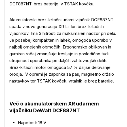
DCF887NT, brez baterije, v TSTAK kovčku.
Akumulatorski brez-krtačni udarni vijačnik DCF887NT
spada v novo generacijo XR Li-Ion brez-krtačnih
vijačnikov. Ima 3 hitrosti za maksimalen nadzor pri delu.
Je posebej kompakten in lahek, omogoča uporabo v
najbolj omejenih območjih. Ergonomsko oblikovan in
gumiran ročaj zmanjšuje tresljaje in posledično tudi
utrujenost uporabnika pri daljših zahtevnejših delih.
Brez-krtačni motor omogoča 57 % daljše delovanje
orodja. V opremi je zaponka za pas, magnetno držalo
nastavkov ter TSTAK kovček, vrtalnik je brez baterije.
Več o izdelku
Več o akumulatorskem XR udarnem
vijačniku DeWalt DCF887NT
Napetost: 18 V