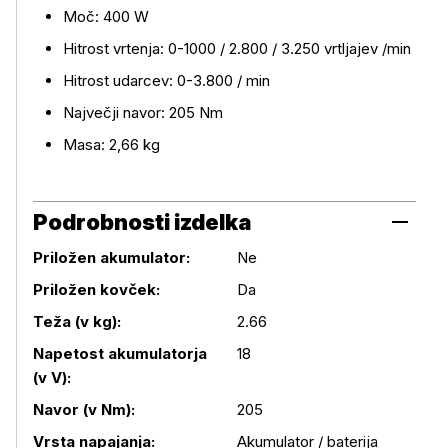
Moč: 400 W
Hitrost vrtenja: 0-1000 / 2.800 / 3.250 vrtljajev /min
Hitrost udarcev: 0-3.800 / min
Največji navor: 205 Nm
Masa: 2,66 kg
Podrobnosti izdelka
Priložen akumulator:
Ne
Priložen kovček:
Da
Teža (v kg):
2.66
Podrobnosti izdelka
Napetost akumulatorja
18
(v V):
Navor (v Nm):
205
Vrsta napajanja:
Akumulator / baterija