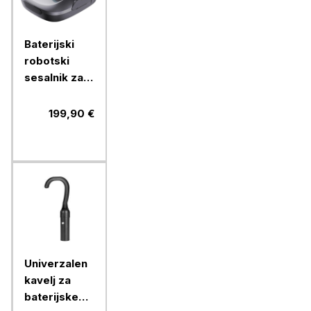
Baterijski
robotski
sesalnik za
bazen Aiper
Scuba SE
199,90 €
Univerzalen
kavelj za
baterijske