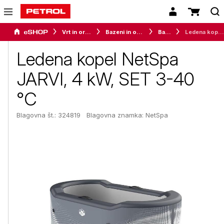
Vrt in orodje
Bazeni in oprema
Bazeni
Ledena kopel NetSpa JARVI, 4 kW, SET 3-40 °C
Ledena kopel NetSpa
JARVI, 4 kW, SET 3-40
°C
Blagovna št.: 324819
Blagovna znamka:
NetSpa