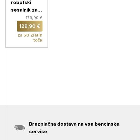
robotski
sesalnik za
bazen
179,90 €
Cecotec
129,90 €
Conga
za 50 Zlatih
Pooldroid
točk
2000
FloorMaster
Brezplačna dostava na vse bencinske
servise