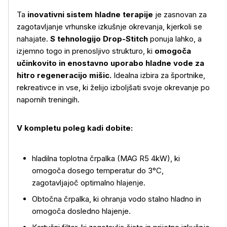
Ta
inovativni sistem hladne terapije
je zasnovan za
zagotavljanje vrhunske izkušnje okrevanja, kjerkoli se
nahajate.
S tehnologijo Drop-Stitch
ponuja lahko, a
izjemno togo in prenosljivo strukturo, ki
omogoča
učinkovito in enostavno uporabo hladne vode za
hitro regeneracijo mišic.
Idealna izbira za športnike,
rekreativce in vse, ki želijo izboljšati svoje okrevanje po
napornih treningih.
V kompletu poleg kadi dobite:
hladilna toplotna črpalka (MAG R5 4kW), ki
omogoča dosego temperatur do 3°C,
zagotavljajoč optimalno hlajenje.
Več o izdelku
Obtočna črpalka, ki ohranja vodo stalno hladno in
omogoča dosledno hlajenje.