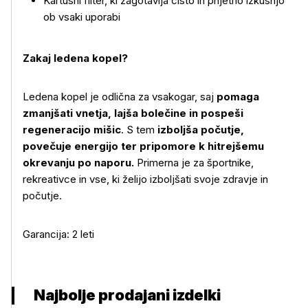
Kartušni filter, ki zagotavlja čisto in prijetno izkušnjo
ob vsaki uporabi
Zakaj ledena kopel?
Ledena kopel je odlična za vsakogar, saj
pomaga
zmanjšati vnetja, lajša bolečine in pospeši
regeneracijo mišic
. S tem
izboljša počutje,
povečuje energijo ter pripomore k hitrejšemu
okrevanju po naporu.
Primerna je za športnike,
rekreativce in vse, ki želijo izboljšati svoje zdravje in
počutje.
Garancija: 2 leti
Najbolje prodajani izdelki