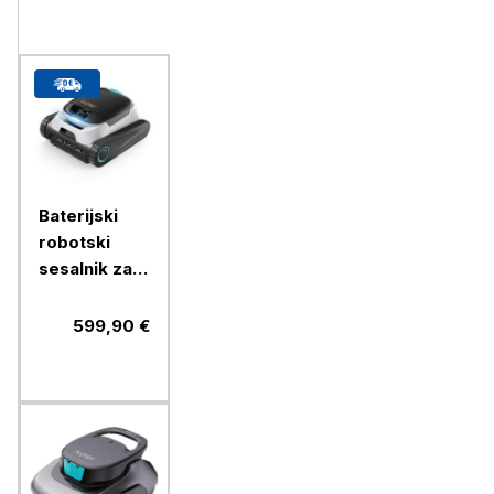
Baterijski
robotski
sesalnik za
bazen Aiper
Scuba N1
599,90 €