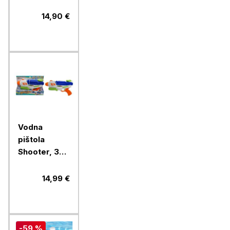
robotske
sesalnike
14,90 €
bazenov
Aiper
Vodna
pištola
Shooter, 34
cm
14,99 €
-59 %