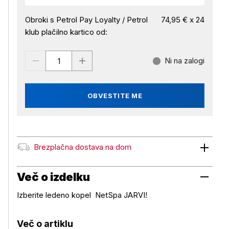
Obroki s Petrol Pay Loyalty / Petrol
74,95 € x 24
klub plačilno kartico od:
Ni na zalogi
OBVESTITE ME
Brezplačna dostava na dom
Brezplačna dostava na dom
Več o izdelku
Izberite ledeno kopel NetSpa JARVI!
Več o artiklu