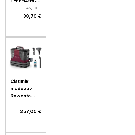
LEFP-429CII,
42 cm
45,00 €
38,70 €
Čistilnik
madežev
Rowenta
Clean IT
IN7010F0
257,00 €