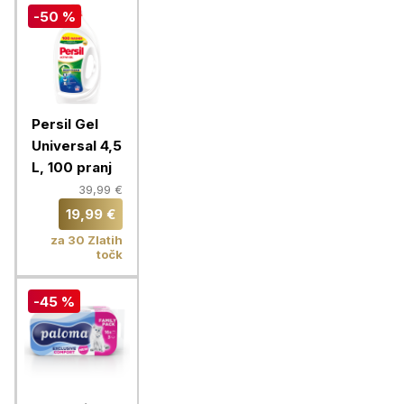
-50 %
Persil Gel
Universal 4,5
L, 100 pranj
39,99 €
19,99 €
za 30 Zlatih
točk
-45 %