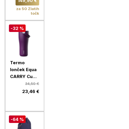
149,90 €
za 50 Zlatih
točk
-32 %
Termo
lonček Equa
CARRY Cup,
600 ml,
34,50 €
Mulberry
23,46 €
-64 %