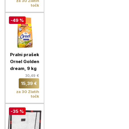
za 30 Zlatih
točk
-49 %
Pralni prašek
Ornel Golden
dream, 9 kg
30,49 €
15,39 €
za 30 Zlatih
točk
-35 %