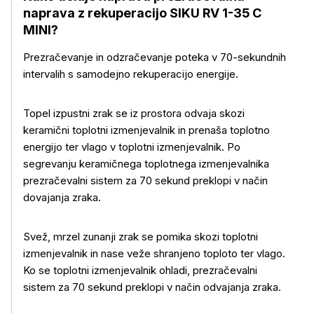
naprava z rekuperacijo SIKU RV 1-35 C
MINI?
Prezračevanje in odzračevanje poteka v 70-sekundnih
intervalih s samodejno rekuperacijo energije.
Topel izpustni zrak se iz prostora odvaja skozi
keramični toplotni izmenjevalnik in prenaša toplotno
energijo ter vlago v toplotni izmenjevalnik. Po
segrevanju keramičnega toplotnega izmenjevalnika
prezračevalni sistem za 70 sekund preklopi v način
dovajanja zraka.
Svež, mrzel zunanji zrak se pomika skozi toplotni
izmenjevalnik in nase veže shranjeno toploto ter vlago.
Več o izdelku
Ko se toplotni izmenjevalnik ohladi, prezračevalni
sistem za 70 sekund preklopi v način odvajanja zraka.