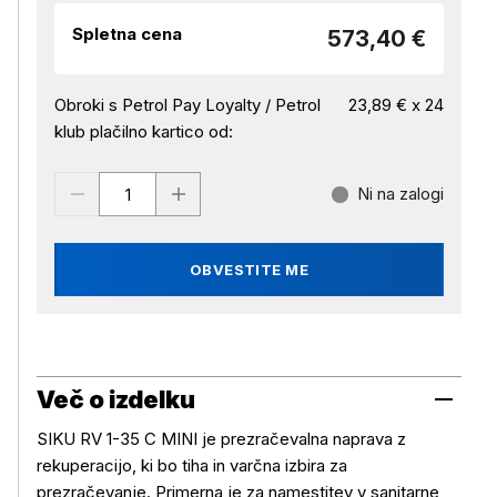
Spletna cena
573,40 €
Obroki s Petrol Pay Loyalty / Petrol
23,89 € x 24
klub plačilno kartico od:
Ni na zalogi
OBVESTITE ME
Več o izdelku
SIKU RV 1-35 C MINI je prezračevalna naprava z
rekuperacijo, ki bo tiha in varčna izbira za
prezračevanje. Primerna je za namestitev v sanitarne