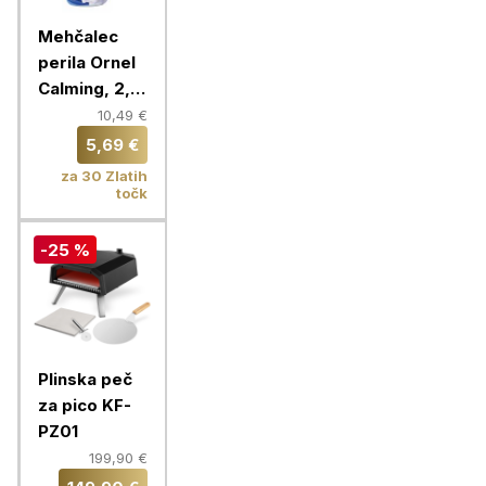
Mehčalec
perila Ornel
Calming, 2,4
L
10,49 €
5,69 €
za 30 Zlatih
točk
-25 %
Plinska peč
za pico KF-
PZ01
199,90 €