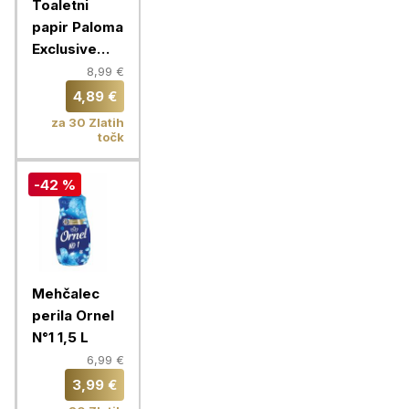
Toaletni
papir Paloma
Exclusive
Comfort, 16
8,99 €
rolic
4,89 €
za 30 Zlatih
točk
-42 %
Mehčalec
perila Ornel
N°1 1,5 L
6,99 €
3,99 €