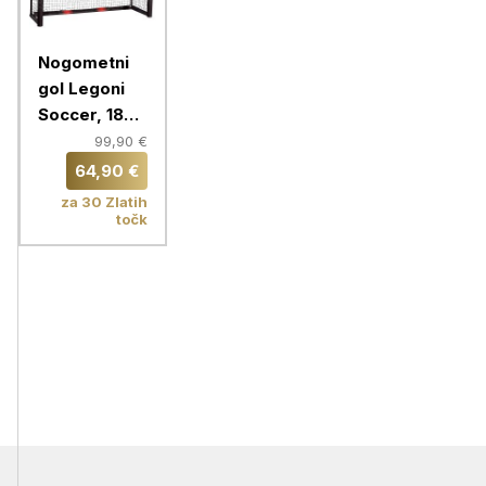
Nogometni
gol Legoni
Soccer, 180
cm
99,90 €
64,90 €
za 30 Zlatih
točk