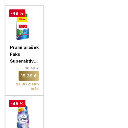
-49 %
Pralni prašek
Faks
Superaktiv
Hygienic
30,49 €
Clean, 90
15,39 €
pranj
za 30 Zlatih
točk
-45 %