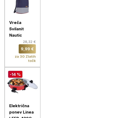
Vreča
Svilanit
Nautic
28,32 €
9,99 €
za 30 Zlatih
točk
-14 %
Električna
ponev Linea