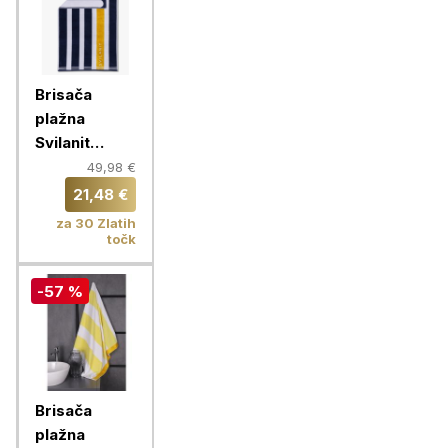
Brisača
plažna
Svilanit
Admiral
49,98 €
100x180 cm,
21,48 €
gold
za 30 Zlatih
točk
-57 %
Brisača
plažna