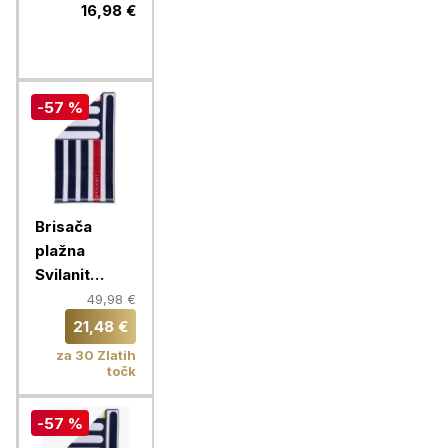
rdeče-bela,
16,98 €
BE-0203-KZ
-57 %
Brisača
plažna
Svilanit
Admiral
49,98 €
100x180 cm,
21,48 €
red
za 30 Zlatih
točk
-57 %