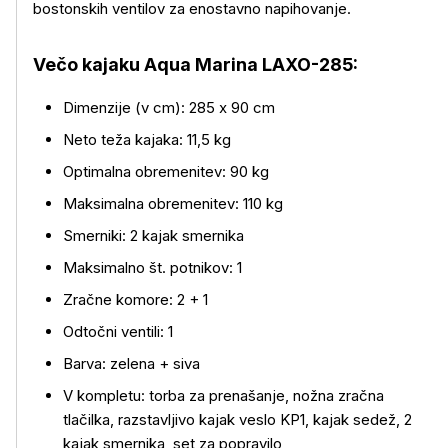
bostonskih ventilov za enostavno napihovanje.
Večo kajaku Aqua Marina LAXO-285:
Več o izdelku
Dimenzije (v cm): 285 x 90 cm
Neto teža kajaka: 11,5 kg
Optimalna obremenitev: 90 kg
Maksimalna obremenitev: 110 kg
Smerniki: 2 kajak smernika
Maksimalno št. potnikov: 1
Zračne komore: 2 + 1
Odtočni ventili: 1
Barva: zelena + siva
V kompletu: torba za prenašanje, nožna zračna
tlačilka, razstavljivo kajak veslo KP1, kajak sedež, 2
kajak smernika, set za popravilo