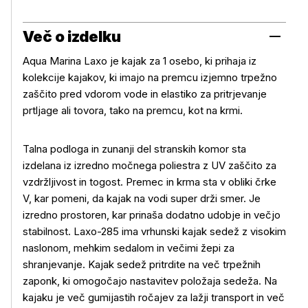
Več o izdelku
Aqua Marina Laxo je kajak za 1 osebo, ki prihaja iz
kolekcije kajakov, ki imajo na premcu izjemno trpežno
zaščito pred vdorom vode in elastiko za pritrjevanje
prtljage ali tovora, tako na premcu, kot na krmi.
Talna podloga in zunanji del stranskih komor sta
izdelana iz izredno močnega poliestra z UV zaščito za
vzdržljivost in togost. Premec in krma sta v obliki črke
V, kar pomeni, da kajak na vodi super drži smer. Je
izredno prostoren, kar prinaša dodatno udobje in večjo
stabilnost. Laxo-285 ima vrhunski kajak sedež z visokim
naslonom, mehkim sedalom in večimi žepi za
shranjevanje. Kajak sedež pritrdite na več trpežnih
zaponk, ki omogočajo nastavitev položaja sedeža. Na
kajaku je več gumijastih ročajev za lažji transport in več