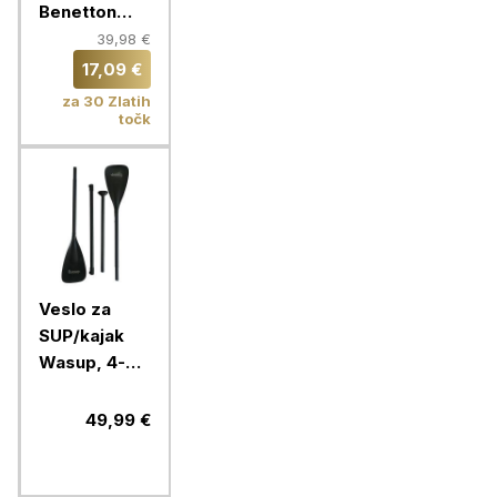
Benetton
90x160 cm,
39,98 €
rumeno-
17,09 €
bela, BE-
za 30 Zlatih
0202-KZ
točk
Veslo za
SUP/kajak
Wasup, 4-
delno z
dodatno
49,99 €
lopato za
veslanje v
sede