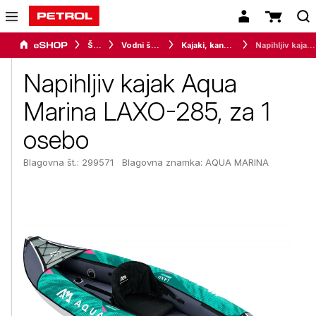
Šport
Vodni športi
Kajaki, kanuji in katamarani
Napihljiv kajak Aqua Marina LAXO-285, za 1 osebo
Napihljiv kajak Aqua
Marina LAXO-285, za 1
osebo
Blagovna št.: 299571
Blagovna znamka:
AQUA MARINA