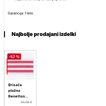
Garancija: 1 leto
Najbolje prodajani izdelki
-57 %
Brisača
plažna
Benetton
90x160 cm,
39,98 €