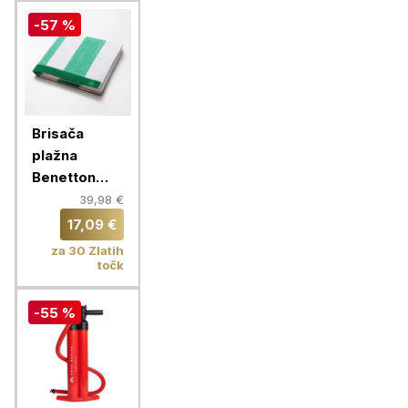
-57 %
Brisača
plažna
Benetton
Terry
39,98 €
90x160 cm,
17,09 €
zeleno-bela,
za 30 Zlatih
BE-0201-KZ
točk
-55 %