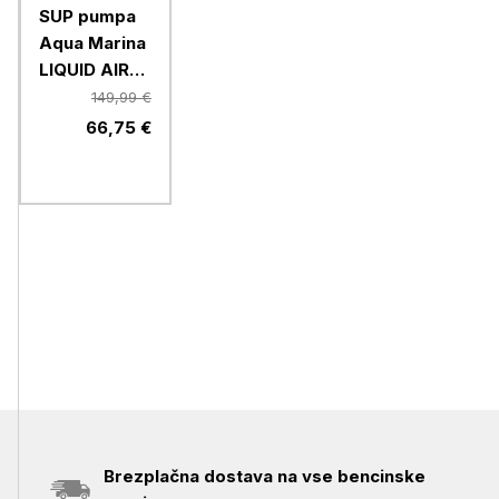
SUP pumpa
Aqua Marina
LIQUID AIR
V3
149,99 €
(B0303022)
66,75 €
Brezplačna dostava na vse bencinske