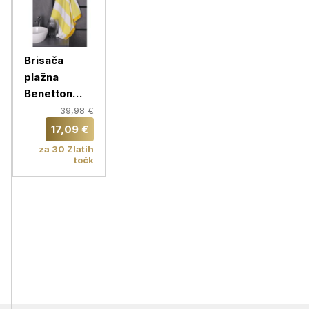
Brisača
plažna
Benetton
90x160 cm,
39,98 €
rumeno-
17,09 €
bela, BE-
za 30 Zlatih
0202-KZ
točk