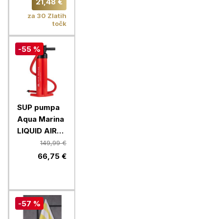
21,48 €
gold
za 30 Zlatih
točk
-55 %
SUP pumpa
Aqua Marina
LIQUID AIR
V3
149,99 €
(B0303022)
66,75 €
-57 %