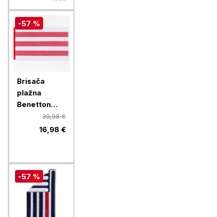
-57 %
Brisača
plažna
Benetton
90x160 cm,
39,98 €
rdeče-bela,
16,98 €
BE-0203-KZ
-57 %