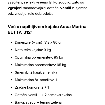
zaščiteni, se le-ti vseeno lahko zgodijo, zato so
Več o izdelku
vgrajeni
samoodvajalni odtočni
ventili
z izjemno
odzivnostjo zelo dobrodošli.
Več o napihljivem kajaku Aqua Marina
BETTA-312:
Dimenzije (v cm): 312 x 80 cm
Neto teža kajaka: 9 kg
Optimalna obremenitev: 85 kg
Maksimalna obremenitev: 95 kg
Smerniki: 2 kajak smernika
Maksimalno št. potnikov: 1
Zračne komore: 2 + 1
Odtočni ventili: 1 + 2 samovarovalna
Barva: svetlo + temno zelena