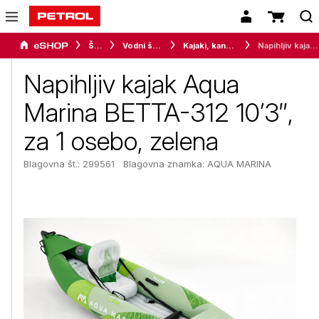
Šport
Vodni športi
Kajaki, kanuji in katamarani
Napihljiv kajak Aqua Marina BETTA-312 10’3″, za 1 osebo, zelena
Napihljiv kajak Aqua
Marina BETTA-312 10’3″,
za 1 osebo, zelena
Blagovna št.: 299561
Blagovna znamka:
AQUA MARINA