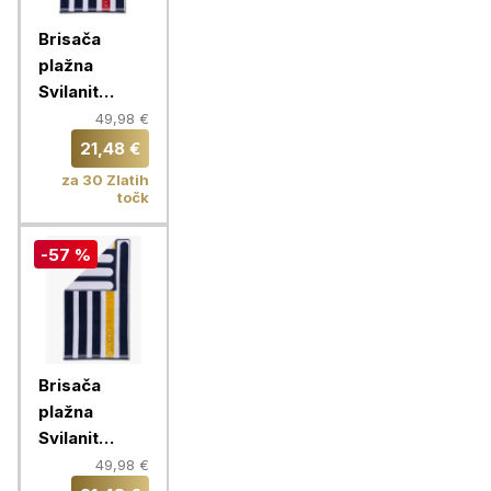
Brisača
plažna
Svilanit
Admiral
49,98 €
100x180 cm,
21,48 €
red
za 30 Zlatih
točk
-57 %
Brisača
plažna
Svilanit
Admiral
49,98 €
100x180 cm,