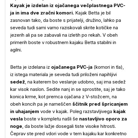
Kayak je izdelan iz ojačanega večplastnega PVC-
ja in ima dve zračni komori.
Kajak Betta je bil
zasnovan tako, da boste s prijatelji, družino, lahko pa
seveda tudi sami varno raziskovali skrite kotičke na
jezerih ali pa se zabavali na izletih po rekah. V obeh
primerih boste v robustnem kajaku Betta stabilni in
agilni.
Betta je izdelana iz
ojačanega PVC-ja
(komori in tla),
iz istega materiala je seveda tudi priloženi napihljivi
sedež
, na katerem bo veslanje udobno, saj ima sedež
kar visok naslon. Sedite nanj in se sprostite, saj je tako
konica krme, kot premca ojačana z V-stožcem, na
obeh koncih pa je nameščen
ščitnik pred špricanjem
in uhajanjem
vode v kajak. Poleg razstavljivega
kajak
vesla
boste v kompletu našli še
nastavljivo oporo za
noge
, da boste lažje dosegali tiste visoke hitrosti.
Čeprav ste pred vdori vode v tem kajaku kar konkretno