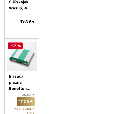
SUP/kajak
Wasup, 4-
delno z
dodatno
49,99 €
lopato za
veslanje v
sede
-57 %
Brisača
plažna
Benetton
Terry
39,98 €
90x160 cm,
17,09 €
zeleno-bela,
za 30 Zlatih
BE-0201-KZ
točk