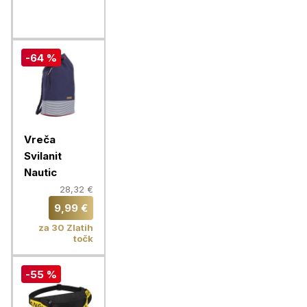
-64 %
Vreča
Svilanit
Nautic
28,32 €
9,99 €
za 30 Zlatih
točk
-55 %