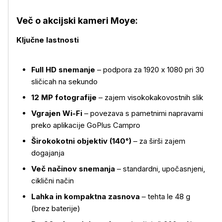
Več o akcijski kameri Moye:
Ključne lastnosti
Full HD snemanje
– podpora za 1920 x 1080 pri 30
sličicah na sekundo
12 MP fotografije
– zajem visokokakovostnih slik
Vgrajen Wi-Fi
– povezava s pametnimi napravami
preko aplikacije GoPlus Campro
Širokokotni objektiv (140°)
– za širši zajem
dogajanja
Več načinov snemanja
– standardni, upočasnjeni,
ciklični način
Lahka in kompaktna zasnova
– tehta le 48 g
(brez baterije)