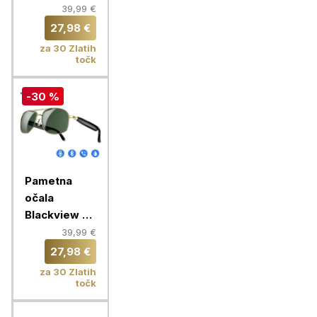
PRO, srebrna
39,99 €
27,98 €
za 30 Zlatih
točk
-30 %
Pametna
očala
Blackview D1
PRO, zlata
39,99 €
27,98 €
za 30 Zlatih
točk