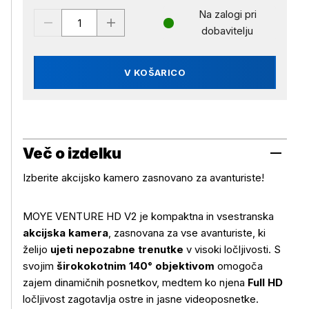
Na zalogi pri
dobavitelju
V KOŠARICO
Več o izdelku
Izberite akcijsko kamero zasnovano za avanturiste!
MOYE VENTURE HD V2 je kompaktna in vsestranska
akcijska kamera
, zasnovana za vse avanturiste, ki
želijo
ujeti nepozabne trenutke
v visoki ločljivosti. S
svojim
širokokotnim 140° objektivom
omogoča
zajem dinamičnih posnetkov, medtem ko njena
Full HD
ločljivost zagotavlja ostre in jasne videoposnetke.