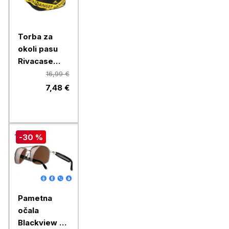
Torba za
okoli pasu
Rivacase
Erebus 5411,
16,99 €
črna
7,48 €
-30 %
Pametna
očala
Blackview D1