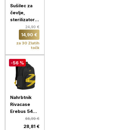
Sušilec za
čevlje,
sterilizator z
vgrajenim
24,90 €
časovnikom,
14,90 €
Chameleon
za 30 Zlatih
točk
-56 %
Nahrbtnik
Rivacase
Erebus 5461,
vodoodbojni,
66,99 €
30 l, črna
28,81 €