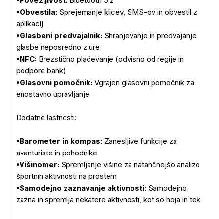
•Povezljivost:
Bluetooth 5.2
•Obvestila:
Sprejemanje klicev, SMS-ov in obvestil z
aplikacij
•Glasbeni predvajalnik:
Shranjevanje in predvajanje
glasbe neposredno z ure
•NFC:
Brezstično plačevanje (odvisno od regije in
podpore bank)
•Glasovni pomočnik:
Vgrajen glasovni pomočnik za
enostavno upravljanje
Dodatne lastnosti:
•Barometer in kompas:
Zanesljive funkcije za
avanturiste in pohodnike
•Višinomer:
Spremljanje višine za natančnejšo analizo
športnih aktivnosti na prostem
•Samodejno zaznavanje aktivnosti:
Samodejno
zazna in spremlja nekatere aktivnosti, kot so hoja in tek