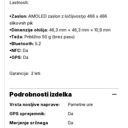
Lastnosti:
•Zaslon:
AMOLED zaslon z ločljivostjo 466 x 466
slikovnih pik
•Dimenzije ohišja
: 46,3 mm × 46,3 mm × 10,9 mm
•Teža:
Približno 50 g (brez pasu)
•Bluetooth:
5.2
•NFC:
Da
•GPS:
Da
Garancija: 2 leti
Podrobnosti izdelka
Vrsta nosljive naprave:
Pametne ure
GPS sprejemnik:
Da
Podrobnosti izdelka
Merjenje srčnega
Da