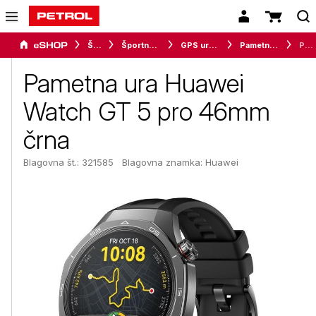
Šport
Športna oprema
GPS ure in merilci
Pametne ure in zapestnice
Pametna ura Huawei Watch GT 5 pro 46mm črna
Pametna ura Huawei
Watch GT 5 pro 46mm
črna
Blagovna št.: 321585
Blagovna znamka:
Huawei