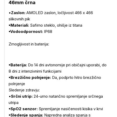
46mm črna
•
Zaslon:
AMOLED zaslon, ločljivost 466 x 466
slikovnih pik
•Materiali:
Safirno steklo, ohišje iz titana
•Vodoodpornost:
IP68
Zmogljivost in baterija:
•Baterija:
Do 14 dni avtonomije pri običajni uporabi, do
8 dni z intenzivnimi funkcijami
•Brezžično polnjenje:
Da, podprto hitro brezžično
polnjenje
Sledenje zdravju:
Več o izdelku
•
Srčni utrip:
24-urno natančno spremljanje srčnega
utripa
•SpO2 senzor:
Spremljanje nasičenosti kisika v krvi
•Sledenje spanja:
Napredna analiza spanja s