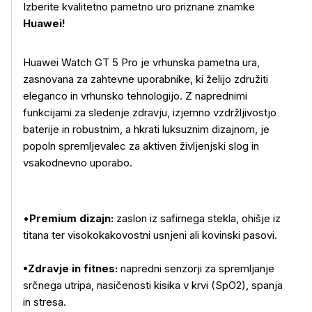
Izberite kvalitetno pametno uro priznane znamke
Huawei!
Huawei Watch GT 5 Pro je vrhunska pametna ura,
zasnovana za zahtevne uporabnike, ki želijo združiti
eleganco in vrhunsko tehnologijo. Z naprednimi
funkcijami za sledenje zdravju, izjemno vzdržljivostjo
baterije in robustnim, a hkrati luksuznim dizajnom, je
popoln spremljevalec za aktiven življenjski slog in
vsakodnevno uporabo.
•
Premium dizajn:
zaslon iz safirnega stekla, ohišje iz
titana ter visokokakovostni usnjeni ali kovinski pasovi.
•Zdravje in fitnes:
napredni senzorji za spremljanje
srčnega utripa, nasičenosti kisika v krvi (SpO2), spanja
in stresa.