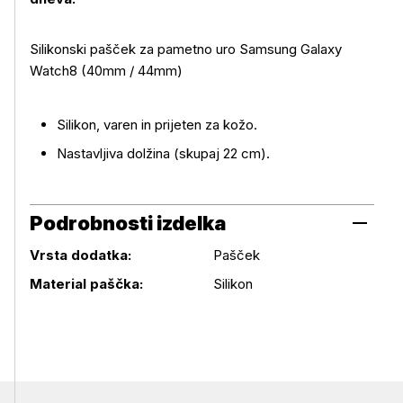
Silikonski pašček za pametno uro Samsung Galaxy
Watch8 (40mm / 44mm)
Več o izdelku
Silikon, varen in prijeten za kožo.
Nastavljiva dolžina (skupaj 22 cm).
Podrobnosti izdelka
Vrsta dodatka:
Pašček
Podrobnosti izdelka
Material paščka:
Silikon