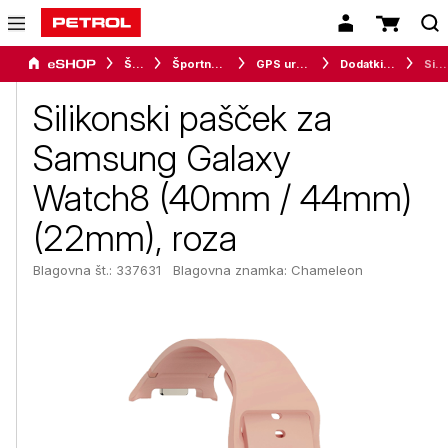
Šport
Športna oprema
GPS ure in merilci
Dodatki za pametne ure
Silikonski pašček za Samsung Galaxy Watch8 (40mm / 44mm) (22mm), roza
Silikonski pašček za
Samsung Galaxy
Watch8 (40mm / 44mm)
(22mm), roza
Blagovna št.: 337631
Blagovna znamka:
Chameleon