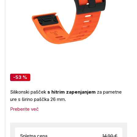
-53 %
Silikonski pašček
s hitrim zapenjanjem
za pametne
ure s širino paščka 26 mm.
Preberite več
Spletna cena
14,90 €