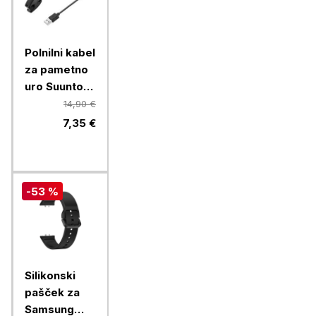
Polnilni kabel
za pametno
uro Suunto
Ambit,
14,90 €
Ambit2,
7,35 €
Ambit 3
-53 %
Silikonski
pašček za
Samsung