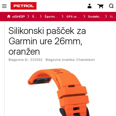
Šport
Športna oprema
GPS ure in merilci
Dodatki za pametne ure
Silikonski pašček za Garmin ure 26mm, oranžen
Silikonski pašček za
Garmin ure 26mm,
oranžen
Blagovna št.: 333292
Blagovna znamka:
Chameleon