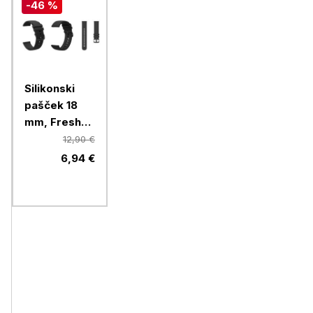
-46 %
Silikonski
pašček 18
mm, Fresh
črn, za
12,90 €
pametno uro
6,94 €