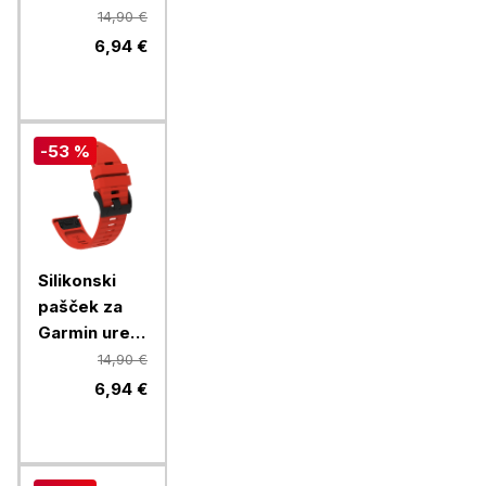
Galaxy Fit3,
14,90 €
črn
6,94 €
-53 %
Silikonski
pašček za
Garmin ure,
26mm, rdeč
14,90 €
6,94 €