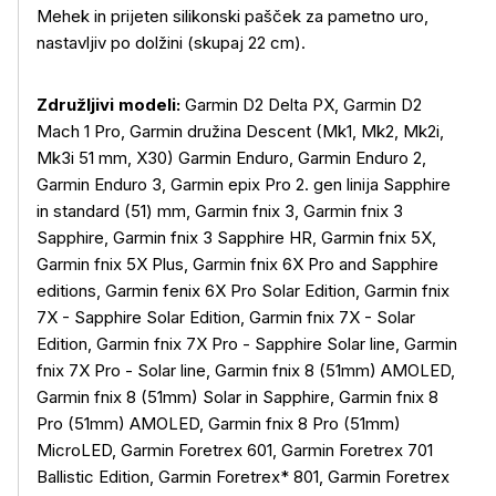
Mehek in prijeten silikonski pašček za pametno uro,
nastavljiv po dolžini (skupaj 22 cm).
Združljivi modeli:
Garmin D2 Delta PX, Garmin D2
Mach 1 Pro, Garmin družina Descent (Mk1, Mk2, Mk2i,
Mk3i 51 mm, X30) Garmin Enduro, Garmin Enduro 2,
Garmin Enduro 3, Garmin epix Pro 2. gen linija Sapphire
in standard (51) mm, Garmin fnix 3, Garmin fnix 3
Sapphire, Garmin fnix 3 Sapphire HR, Garmin fnix 5X,
Garmin fnix 5X Plus, Garmin fnix 6X Pro and Sapphire
editions, Garmin fenix 6X Pro Solar Edition, Garmin fnix
7X - Sapphire Solar Edition, Garmin fnix 7X - Solar
Edition, Garmin fnix 7X Pro - Sapphire Solar line, Garmin
fnix 7X Pro - Solar line, Garmin fnix 8 (51mm) AMOLED,
Garmin fnix 8 (51mm) Solar in Sapphire, Garmin fnix 8
Pro (51mm) AMOLED, Garmin fnix 8 Pro (51mm)
Več o izdelku
MicroLED, Garmin Foretrex 601, Garmin Foretrex 701
Ballistic Edition, Garmin Foretrex* 801, Garmin Foretrex