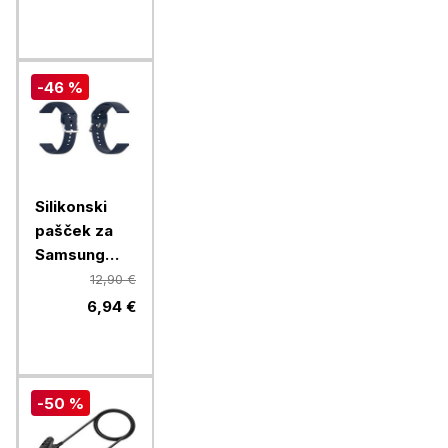
-46 %
Silikonski
pašček za
Samsung
Watch4, 20
12,90 €
mm, temno
6,94 €
moder
-50 %