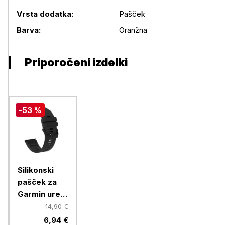
Vrsta dodatka:
Pašček
Podrobnosti izdelka
Barva:
Oranžna
Priporočeni izdelki
-53 %
Silikonski
pašček za
Garmin ure,
26mm, črn
14,90 €
6,94 €