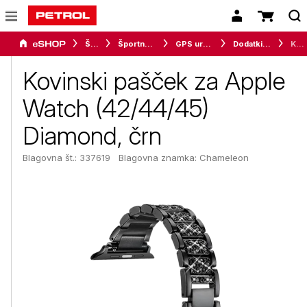
Šport
Športna oprema
GPS ure in merilci
Dodatki za pametne ure
Kovinski pašček za Apple Watch (42/44/45) Diamond, črn
Kovinski pašček za Apple
Watch (42/44/45)
Diamond, črn
Blagovna št.: 337619
Blagovna znamka:
Chameleon