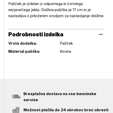
Več o izdelku
Pašček je izdelan iz odpornega in čvrstega
nerjavečega jekla. Dolžina paščka je 17 cm in je
nastavljiva s priloženim orodjem za nastavljanje dolžine.
Podrobnosti izdelka
Vrsta dodatka:
Pašček
Podrobnosti izdelka
Material paščka:
Kovina
Brezplačna dostava na vse bencinske
servise
Možnost plačila do 24 obrokov brez obresti