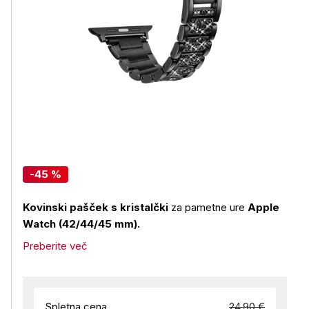
-45 %
Kovinski pašček s kristalčki
za pametne ure
Apple
Watch (42/44/45 mm).
Preberite več
Spletna cena
24,90 €