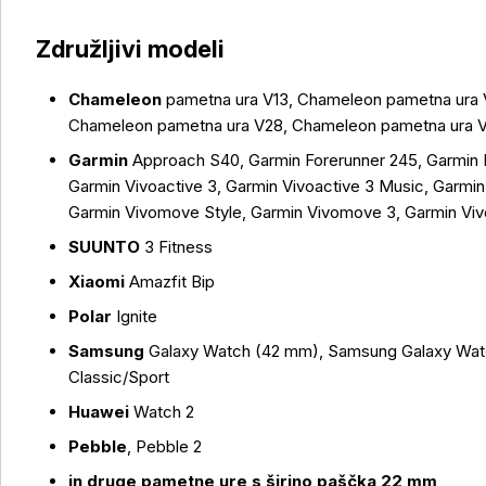
Združljivi modeli
Chameleon
pametna ura V13, Chameleon pametna ura 
Chameleon pametna ura V28, Chameleon pametna ura 
Več o izdelku
Garmin
Approach S40, Garmin Forerunner 245, Garmin 
Garmin Vivoactive 3, Garmin Vivoactive 3 Music, Garm
Garmin Vivomove Style, Garmin Vivomove 3, Garmin V
SUUNTO
3 Fitness
Xiaomi
Amazfit Bip
Polar
Ignite
Samsung
Galaxy Watch (42 mm), Samsung Galaxy Wat
Classic/Sport
Huawei
Watch 2
Pebble
, Pebble 2
in druge pametne ure s širino paščka 22 mm