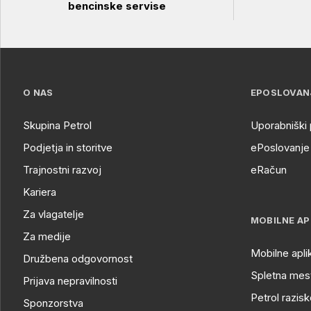
bencinske servise
O NAS
EPOSLOVAN
Skupina Petrol
Uporabniški 
Podjetja in storitve
ePoslovanje 
Trajnostni razvoj
eRačun
Kariera
Za vlagatelje
MOBILNE AP
Za medije
Mobilne apli
Družbena odgovornost
Spletna mest
Prijava nepravilnosti
Petrol razisk
Sponzorstva