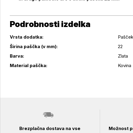
Podrobnosti izdelka
Vrsta dodatka:
Pašče
Širina paščka (v mm):
22
Podrobnosti izdelka
Barva:
Zlata
Material paščka:
Kovina
Brezplačna dostava na vse
Možnost pl