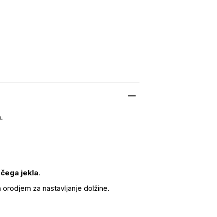
.
ečega jekla
.
m orodjem za nastavljanje dolžine.