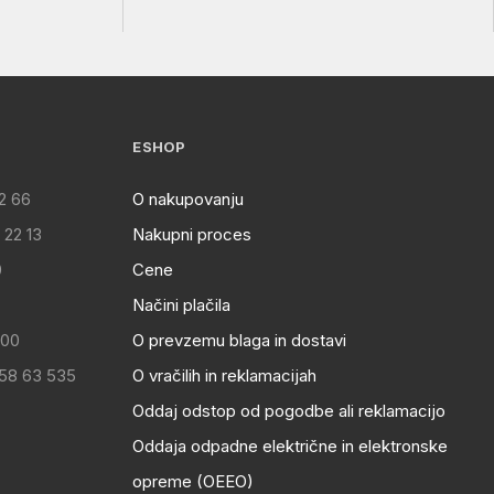
ESHOP
2 66
O nakupovanju
 22 13
Nakupni proces
0
Cene
Načini plačila
:00
O prevzemu blaga in dostavi
 58 63 535
O vračilih in reklamacijah
Oddaj odstop od pogodbe ali reklamacijo
Oddaja odpadne električne in elektronske
opreme (OEEO)