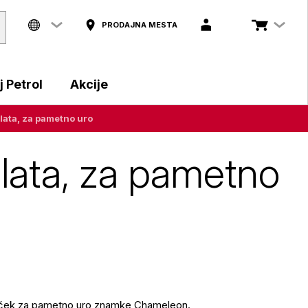
PRODAJNA MESTA
 Petrol
Akcije
ata, za pametno uro
lata, za pametno
ašček za pametno uro znamke Chameleon.