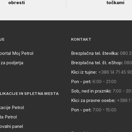
obresti
točkami
JE
KONTAKT
portal Moj Petrol
Brezplačna tel. številka:
080 2
za podjetja
Brezplačna tel. št. eShop:
080
Klici iz tujine:
+386 14 71 45 9
Pon - pet:
6:00 - 21:00
Sob, ned in prazniki:
7:00 - 20
LIKACIJE IN SPLETNA MESTA
Klici za pravne osebe:
+386 1
kacije Petrol
Pon - pet:
7:00 - 15:00
a Petrol
ovalni panel