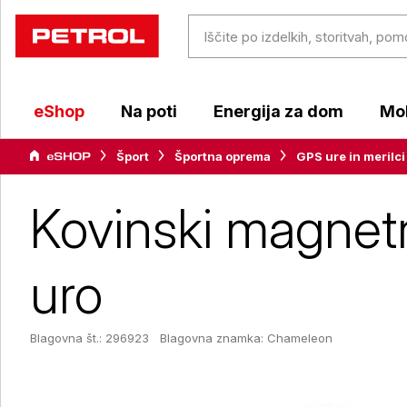
eShop
Na poti
Energija za dom
Mob
Šport
Športna oprema
GPS ure in merilci
Kovinski magnet
uro
Blagovna št.: 296923
Blagovna znamka:
Chameleon