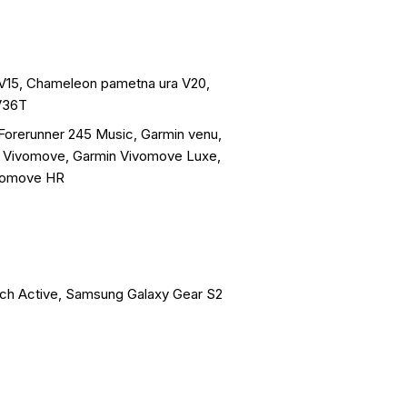
V15, Chameleon pametna ura V20,
V36T
Forerunner 245 Music, Garmin venu,
in Vivomove, Garmin Vivomove Luxe,
ivomove HR
ch Active, Samsung Galaxy Gear S2