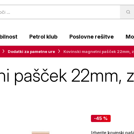
ilnost
Petrol klub
Poslovne rešitve
Moj
Dodatki za pametne ure
Kovinski magnetni pašček 22mm, zl
ni pašček 22mm, z
-45 %
Izberite kovinski p