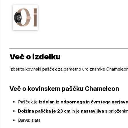
Več o izdelku
Izberite kovinski pašček za pametno uro znamke Chameleon
Več o kovinskem paščku Chameleon
Pašček je
izdelan iz odpornega in čvrstega nerjav
Dolžina paščka je 23 cm
in je
nastavljiva
s priloženi
Barva: zlata