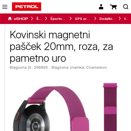
Šport
Športna oprema
GPS ure in merilci
Dodatki za pametne ure
Kovinski magnetni pašček 20mm, roza, za pametno uro
Kovinski magnetni
pašček 20mm, roza, za
pametno uro
Blagovna št.: 296895
Blagovna znamka:
Chameleon