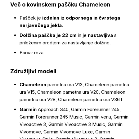
Več o kovinskem paščku Chameleon
Pašček je
izdelan iz odpornega in čvrstega
nerjavečega jekla
.
Dolžina paščka je 22 cm
in je
nastavljiva
s
priloženim orodjem za nastavljanje dolžine.
Barva: roza
Združljivi modeli
Chameleon
pametna ura V13, Chameleon pametna
ura V15, Chameleon pametna ura V20, Chameleon
pametna ura V28, Chameleon pametna ura V36T
Več o izdelku
Garmin
Approach S40, Garmin Forerunner 245,
Garmin Forerunner 245 Music, Garmin venu, Garmin
Vivoactive 3, Garmin Vivoactive 3 Music, Garmin
Vivomove, Garmin Vivomove Luxe, Garmin