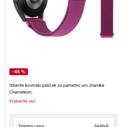
-45 %
Izberite kovinski pašček za pametno uro znamke
Chameleon.
Preberite več
Spletna cena
24,90 €