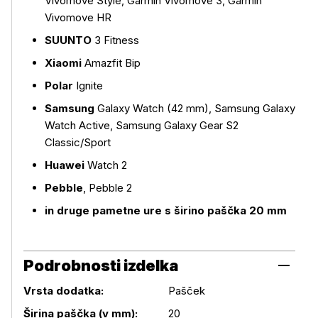
Vivomove Style, Garmin Vivomove 3, Garmin
Vivomove HR
SUUNTO
3 Fitness
Xiaomi
Amazfit Bip
Polar
Ignite
Samsung
Galaxy Watch (42 mm), Samsung Galaxy
Watch Active, Samsung Galaxy Gear S2
Classic/Sport
Huawei
Watch 2
Pebble
, Pebble 2
in druge pametne ure s širino paščka 20 mm
Podrobnosti izdelka
Vrsta dodatka:
Pašček
Širina paščka (v mm):
20