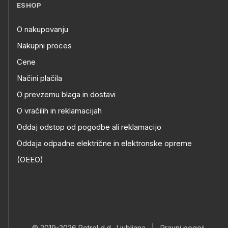
ESHOP
O nakupovanju
Nakupni proces
Cene
Načini plačila
O prevzemu blaga in dostavi
O vračilih in reklamacijah
Oddaj odstop od pogodbe ali reklamacijo
Oddaja odpadne električne in elektronske opreme
(OEEO)
© 2019-2026 Petrol d.d., Ljubljana
|
Pravni pogoji