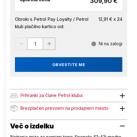
309,90 €
Obroki s Petrol Pay Loyalty / Petrol
12,91 € x 24
klub plačilno kartico od:
Ni na zalogi
OBVESTITE ME
Prihranki za člane Petrol kluba
Prihranki za člane Petrol kluba
Brezplačen prevzem na prodajnem mestu
Brezplačen prevzem na prodajnem mestu
Več o izdelku
Notranja miza za namizni tenis Sponeta S1-43i modro