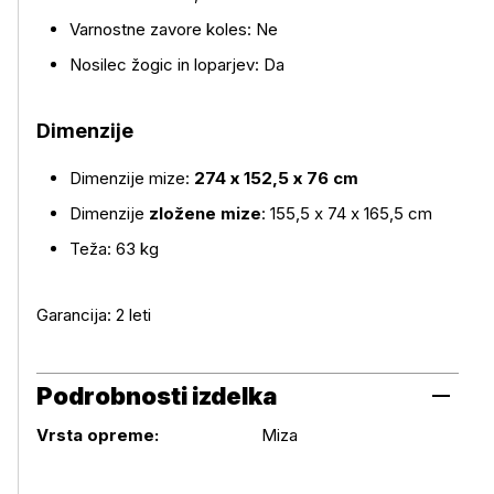
Varnostne zavore koles: Ne
Nosilec žogic in loparjev: Da
Dimenzije
Dimenzije mize:
274 x 152,5 x 76 cm
Dimenzije
zložene mize
: 155,5 x 74 x 165,5 cm
Teža: 63 kg
Garancija: 2 leti
Podrobnosti izdelka
Podrobnosti izdelka
Vrsta opreme:
Miza