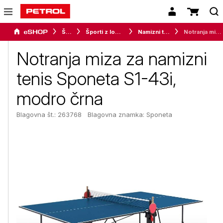
Šport
Športi z loparjem
Namizni tenis
Notranja miza za namizni tenis Sponeta S1-43i, modro črna
Notranja miza za namizni
tenis Sponeta S1-43i,
modro črna
Blagovna št.: 263768
Blagovna znamka:
Sponeta