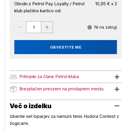
Obroki s Petrol Pay Loyalty / Petrol
10,95 € x 2
klub plačilno kartico od:
Ni na zalogi
OBVESTITE ME
Prihranki za člane Petrol kluba
Prihranki za člane Petrol kluba
Brezplačen prevzem na prodajnem mestu
Brezplačen prevzem na prodajnem mestu
Več o izdelku
Izberite set loparjev za namizni tenis Hudora Contest z
žogicami.