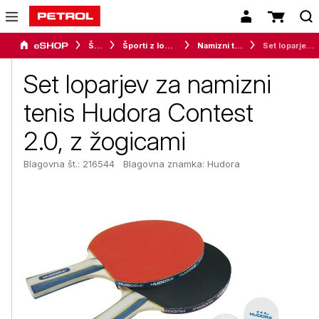
Šport
Športi z loparjem
Namizni tenis
Set loparjev za namizni tenis Hudora Contest 2.0, z žogicami
Set loparjev za namizni
tenis Hudora Contest
2.0, z žogicami
Blagovna št.: 216544
Blagovna znamka:
Hudora