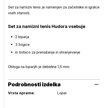
Set za namizni tenis je namenjen za začetnike in igralce
vseh starosti.
Set za namizni tenis Hudora vsebuje
Več o izdelku
2 loparja
3 žogice
in torbico za prenašanje in shranjevanje
Obloga na loparjih je debeline 1,5 mm.
Podrobnosti izdelka
Podrobnosti izdelka
Vrsta opreme:
Lopar