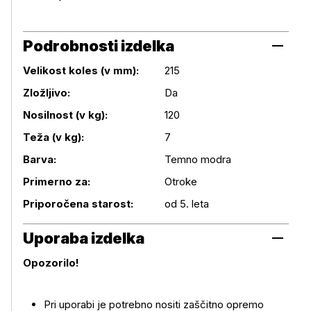
Podrobnosti izdelka
Velikost koles (v mm):
215
Zložljivo:
Da
Nosilnost (v kg):
120
Podrobnosti izdelka
Teža (v kg):
7
Barva:
Temno modra
Primerno za:
Otroke
Priporočena starost:
od 5. leta
Uporaba izdelka
Opozorilo!
Pri uporabi je potrebno nositi zaščitno opremo