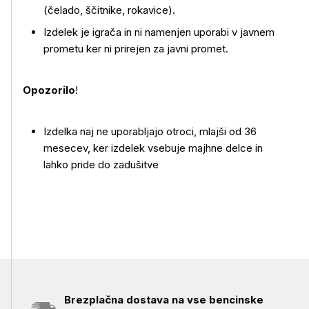
(čelado, ščitnike, rokavice).
Izdelek je igrača in ni namenjen uporabi v javnem
prometu ker ni prirejen za javni promet.
Uporaba izdelka
Opozorilo
!
Izdelka naj ne uporabljajo otroci, mlajši od 36
mesecev, ker izdelek vsebuje majhne delce in
lahko pride do zadušitve
Brezplačna dostava na vse bencinske