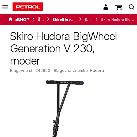
Šport
Skiroji in vozila s kolesci
Skiroji
Skiro Hudora BigWheel Generation V 230, moder
Skiro Hudora BigWheel
Generation V 230,
moder
Blagovna št.: 245950
Blagovna znamka:
Hudora