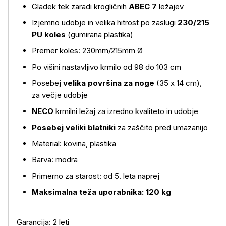
Gladek tek zaradi krogličnih
ABEC 7
ležajev
Več o izdelku
Izjemno udobje in velika hitrost po zaslugi
230/215
PU koles
(gumirana plastika)
Premer koles: 230mm/215mm Ø
Po višini nastavljivo krmilo od 98 do 103 cm
Posebej
velika površina za noge
(35 x 14 cm),
za večje udobje
NECO
krmilni ležaj za izredno kvaliteto in udobje
Posebej veliki blatniki
za zaščito pred umazanijo
Material: kovina, plastika
Barva: modra
Primerno za starost: od 5. leta naprej
Maksimalna teža uporabnika: 120 kg
Garancija: 2 leti