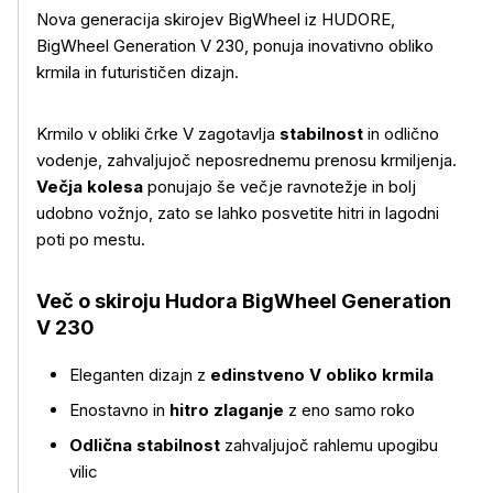
Nova generacija skirojev BigWheel iz HUDORE,
BigWheel Generation V 230, ponuja inovativno obliko
krmila in futurističen dizajn.
Krmilo v obliki črke V zagotavlja
stabilnost
in odlično
vodenje, zahvaljujoč neposrednemu prenosu krmiljenja.
Večja kolesa
ponujajo še večje ravnotežje in bolj
udobno vožnjo, zato se lahko posvetite hitri in lagodni
poti po mestu.
Več o skiroju Hudora BigWheel Generation
V 230
Eleganten dizajn z
edinstveno V obliko krmila
Enostavno in
hitro zlaganje
z eno samo roko
Odlična stabilnost
zahvaljujoč rahlemu upogibu
vilic