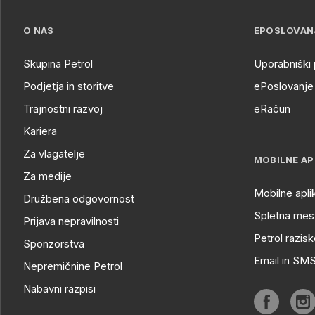
O NAS
EPOSLOVAN
Skupina Petrol
Uporabniški 
Podjetja in storitve
ePoslovanje 
Trajnostni razvoj
eRačun
Kariera
Za vlagatelje
MOBILNE AP
Za medije
Mobilne apli
Družbena odgovornost
Spletna mest
Prijava nepravilnosti
Petrol razisk
Sponzorstva
Email in SM
Nepremičnine Petrol
Nabavni razpisi