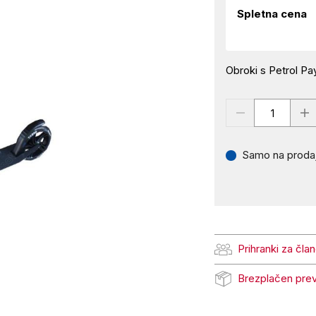
Spletna cena
Obroki s Petrol Pay
Samo na prodaj
Prihranki za čla
Prihranki za člane Pe
Brezplačen pre
Brezplačen prevzem