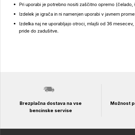
Pri uporabi je potrebno nositi zaščitno opremo (čelado, š
Uporaba izdelka
Izdelek je igrača in ni namenjen uporabi v javnem prometu
Izdelka naj ne uporabljajo otroci, mlajši od 36 mesecev,
pride do zadušitve.
Brezplačna dostava na vse
Možnost pl
bencinske servise