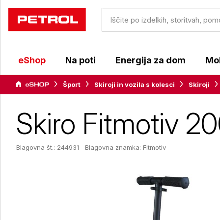
eShop
Na poti
Energija za dom
Mob
Šport
Skiroji in vozila s kolesci
Skiroji
Skiro Fitmotiv 
Blagovna št.: 244931
Blagovna znamka:
Fitmotiv