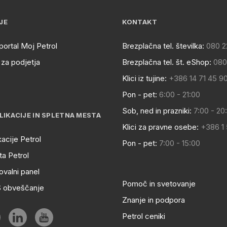
JE
KONTAKT
portal Moj Petrol
Brezplačna tel. številka:
080 2
za podjetja
Brezplačna tel. št. eShop:
080
Klici iz tujine:
+386 14 71 45 9
Pon - pet:
6:00 - 21:00
Sob, ned in prazniki:
7:00 - 20
LIKACIJE IN SPLETNA MESTA
Klici za pravne osebe:
+386 1
kacije Petrol
Pon - pet:
7:00 - 15:00
a Petrol
ovalni panel
Pomoč in svetovanje
S obveščanje
Znanje in podpora
Petrol ceniki