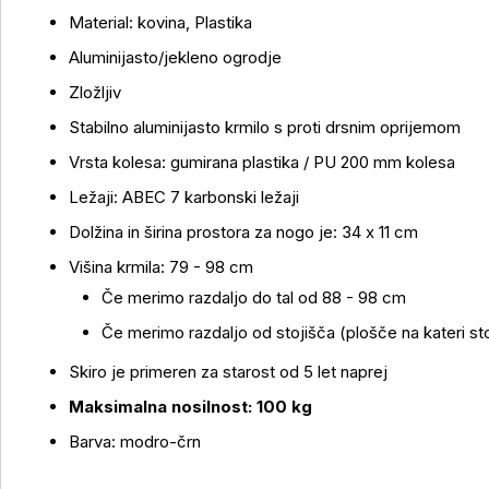
Material: kovina, Plastika
Aluminijasto/jekleno ogrodje
Zložljiv
Več o izdelku
Stabilno aluminijasto krmilo s proti drsnim oprijemom
Vrsta kolesa: gumirana plastika / PU 200 mm kolesa
Ležaji: ABEC 7 karbonski ležaji
Dolžina in širina prostora za nogo je: 34 x 11 cm
Višina krmila: 79 - 98 cm
Če merimo razdaljo do tal od 88 - 98 cm
Če merimo razdaljo od stojišča (plošče na kateri s
Skiro je primeren za starost od 5 let naprej
Maksimalna nosilnost: 100 kg
Barva: modro-črn