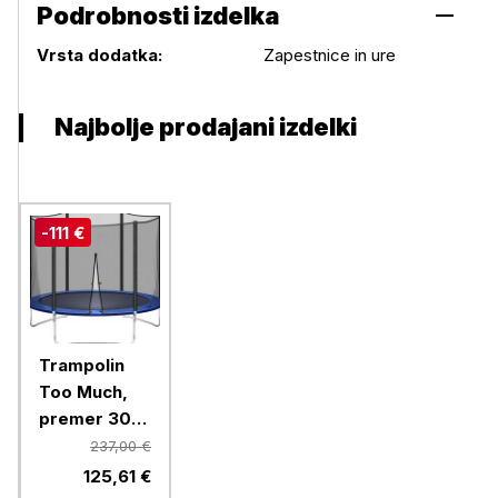
Podrobnosti izdelka
Podrobnosti izdelka
Vrsta dodatka:
Zapestnice in ure
Najbolje prodajani izdelki
-111 €
Trampolin
Too Much,
premer 305
cm, vrtni
237,00 €
125,61 €