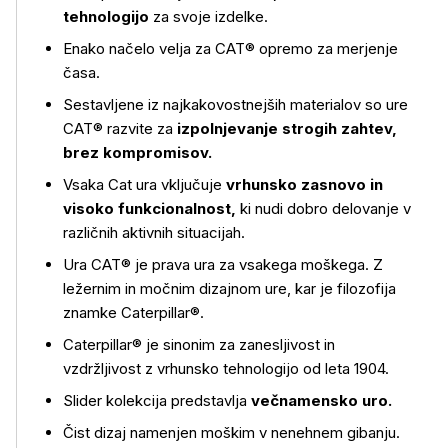
tehnologijo
za svoje izdelke.
Enako načelo velja za CAT® opremo za merjenje
časa.
Sestavljene iz najkakovostnejših materialov so ure
CAT® razvite za
izpolnjevanje strogih zahtev,
brez kompromisov.
Vsaka Cat ura vključuje
vrhunsko zasnovo in
visoko funkcionalnost,
ki nudi dobro delovanje v
različnih aktivnih situacijah.
Ura CAT® je prava ura za vsakega moškega. Z
ležernim in močnim dizajnom ure, kar je filozofija
znamke Caterpillar®.
Caterpillar® je sinonim za zanesljivost in
vzdržljivost z vrhunsko tehnologijo od leta 1904.
Več o izdelku
Slider kolekcija predstavlja
večnamensko uro.
Čist dizaj namenjen moškim v nenehnem gibanju.