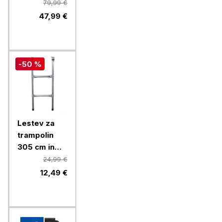
SJ4000,
79,99 €
srebrna
47,99 €
-50 %
Lestev za
trampolin
305 cm in
397 cm
24,99 €
12,49 €