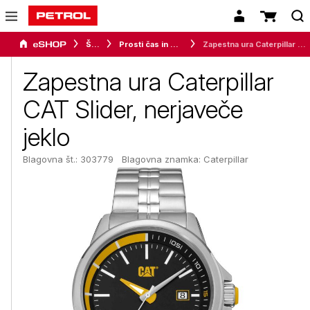
Šport
Prosti čas in moda
Zapestna ura Caterpillar CAT Slider, nerjaveče jeklo
Zapestna ura Caterpillar
CAT Slider, nerjaveče
jeklo
Blagovna št.: 303779
Blagovna znamka:
Caterpillar