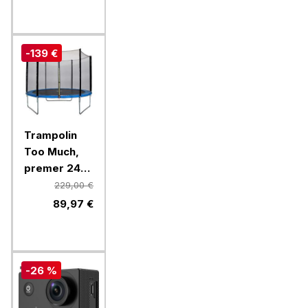
-139 €
Trampolin
Too Much,
premer 244
cm, vrtni
229,00 €
89,97 €
-26 %