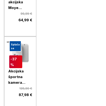
akcijska
Moye
Venture 4K
99,99 €
64,99 €
Splača
se
-37
%
Akcijska
športna
kamera
SJCAM C110
139,90 €
PLUS, bela
87,98 €