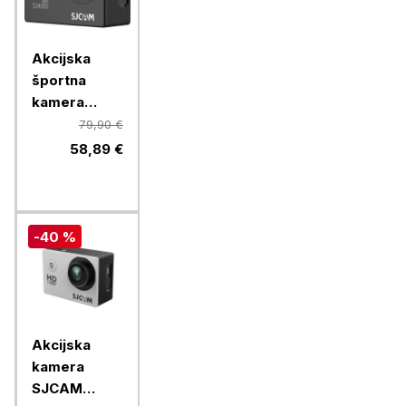
Akcijska
športna
kamera
SJCAM
79,90 €
SJ4000 WIFI
58,89 €
-40 %
Akcijska
kamera
SJCAM