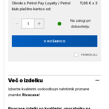
Obroki s Petrol Pay Loyalty / Petrol
11,66 € x 3
klub plačilno kartico od:
Na zalogi pri
dobavitelju
V KOŠARICO
PRIMERJAJ
Več o izdelku
Izberite kvalitetni vodoodbojni nahrbtnik priznane
znamke
Rivacase
!
Rivacase izdelki so kvalitetni, uporabniku pa