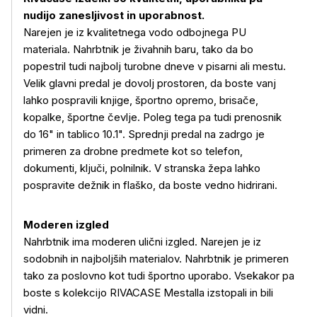
nudijo zanesljivost in uporabnost.
Narejen je iz kvalitetnega vodo odbojnega PU
materiala. Nahrbtnik je živahnih baru, tako da bo
popestril tudi najbolj turobne dneve v pisarni ali mestu.
Velik glavni predal je dovolj prostoren, da boste vanj
lahko pospravili knjige, športno opremo, brisače,
kopalke, športne čevlje. Poleg tega pa tudi prenosnik
do 16" in tablico 10.1". Sprednji predal na zadrgo je
primeren za drobne predmete kot so telefon,
dokumenti, ključi, polnilnik. V stranska žepa lahko
pospravite dežnik in flaško, da boste vedno hidrirani.
Moderen izgled
Nahrbtnik ima moderen ulični izgled. Narejen je iz
sodobnih in najboljših materialov. Nahrbtnik je primeren
tako za poslovno kot tudi športno uporabo. Vsekakor pa
boste s kolekcijo RIVACASE Mestalla izstopali in bili
vidni.