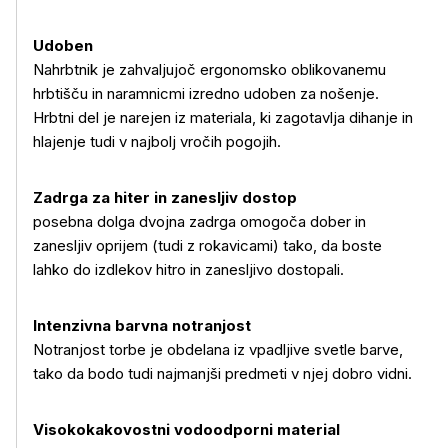
Udoben
Več o izdelku
Nahrbtnik je zahvaljujoč ergonomsko oblikovanemu
hrbtišču in naramnicmi izredno udoben za nošenje.
Hrbtni del je narejen iz materiala, ki zagotavlja dihanje in
hlajenje tudi v najbolj vročih pogojih.
Zadrga za hiter in zanesljiv dostop
posebna dolga dvojna zadrga omogoča dober in
zanesljiv oprijem (tudi z rokavicami) tako, da boste
lahko do izdlekov hitro in zanesljivo dostopali.
Intenzivna barvna notranjost
Notranjost torbe je obdelana iz vpadljive svetle barve,
tako da bodo tudi najmanjši predmeti v njej dobro vidni.
Visokokakovostni vodoodporni material