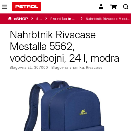
Šport
Prosti čas in moda
Nahrbtnik Rivacase Mestalla 5562, vodoodbojni, 24 l, modra
Nahrbtnik Rivacase
Mestalla 5562,
vodoodbojni, 24 l, modra
Blagovna št.: 307000
Blagovna znamka:
Rivacase