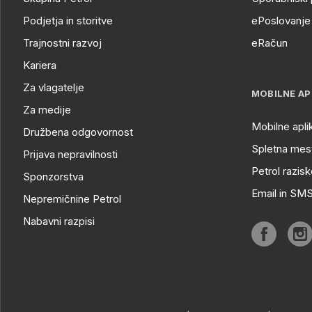
Podjetja in storitve
ePoslovanje 
Trajnostni razvoj
eRačun
Kariera
Za vlagatelje
MOBILNE AP
Za medije
Mobilne apli
Družbena odgovornost
Spletna mest
Prijava nepravilnosti
Petrol razisk
Sponzorstva
Email in SM
Nepremičnine Petrol
Nabavni razpisi