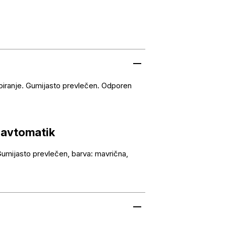
piranje. Gumijasto prevlečen. Odporen
k avtomatik
 Gumijasto prevlečen, barva: mavrična,
a