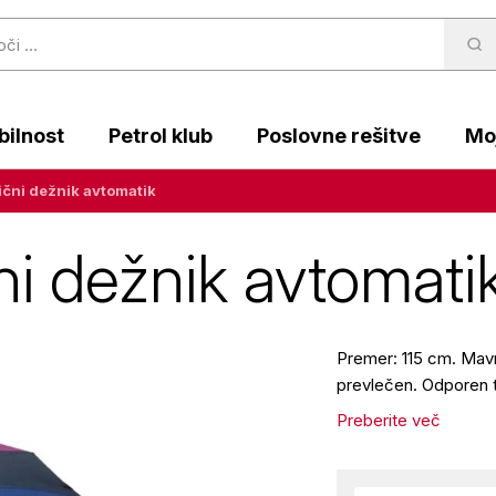
ilnost
Petrol klub
Poslovne rešitve
Moj
ični dežnik avtomatik
ni dežnik avtomati
Premer: 115 cm. Mavr
prevlečen. Odporen 
Preberite več