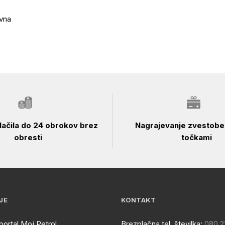
vna
ačila do 24 obrokov brez
Nagrajevanje zvestobe 
obresti
točkami
JE
KONTAKT
portal Moj Petrol
Brezplačna tel. številka:
080 2