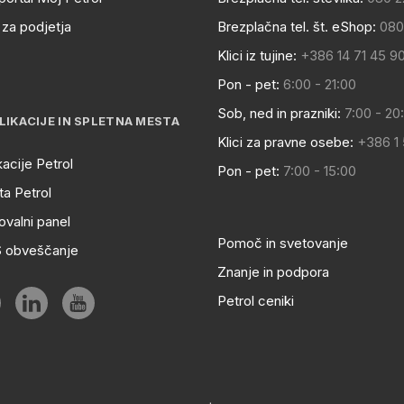
za podjetja
Brezplačna tel. št. eShop:
080
Klici iz tujine:
+386 14 71 45 9
Pon - pet:
6:00 - 21:00
Sob, ned in prazniki:
7:00 - 20
LIKACIJE IN SPLETNA MESTA
Klici za pravne osebe:
+386 1
kacije Petrol
Pon - pet:
7:00 - 15:00
a Petrol
ovalni panel
Pomoč in svetovanje
S obveščanje
Znanje in podpora
Petrol ceniki