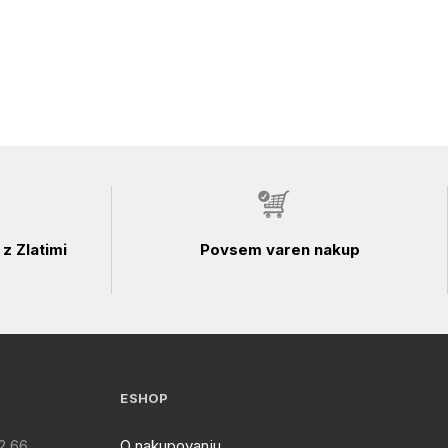
z Zlatimi
Povsem varen nakup
ESHOP
2 66
O nakupovanju