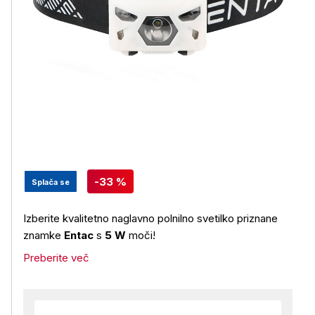
-33 %
Splača se
Izberite kvalitetno naglavno polnilno svetilko priznane
znamke
Entac
s
5 W
moči!
Preberite več