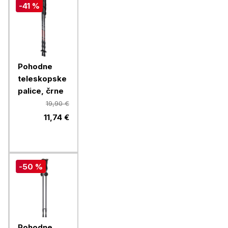
-41 %
Pohodne
teleskopske
palice, črne
19,90 €
11,74 €
-50 %
Pohodne