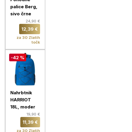
palice Berg,
sivo črne
24,90 €
12,39 €
za 30 Zlatih
točk
-42 %
Nahrbtnik
HARRIOT
18L, moder
19,90 €
11,39 €
za 30 Zlatih