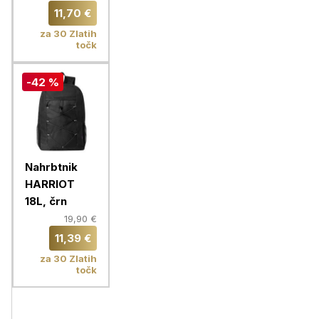
11,70 €
za 30 Zlatih
točk
-42 %
Nahrbtnik
HARRIOT
18L, črn
19,90 €
11,39 €
za 30 Zlatih
točk