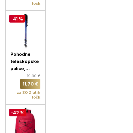
točk
-41 %
Pohodne
teleskopske
palice,
modre
19,90 €
11,70 €
za 30 Zlatih
točk
-42 %