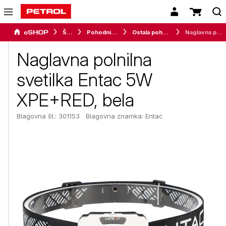
Šport
Pohodništvo
Ostala pohodniška oprema
Naglavna polnilna svetilka Entac 5W XPE+RED, bela
Naglavna polnilna
svetilka Entac 5W
XPE+RED, bela
Blagovna št.: 301153
Blagovna znamka:
Entac