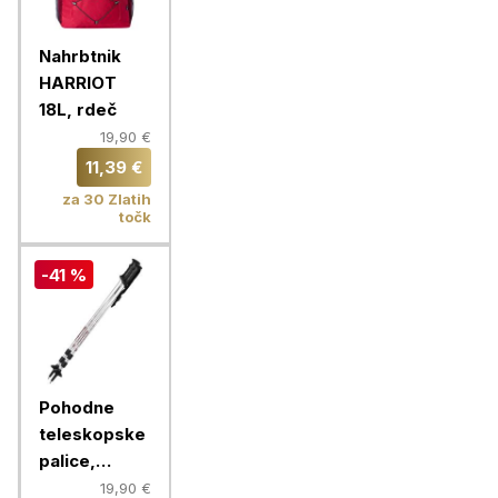
Nahrbtnik
HARRIOT
18L, rdeč
19,90 €
11,39 €
za 30 Zlatih
točk
-41 %
Pohodne
teleskopske
palice,
srebrne
19,90 €