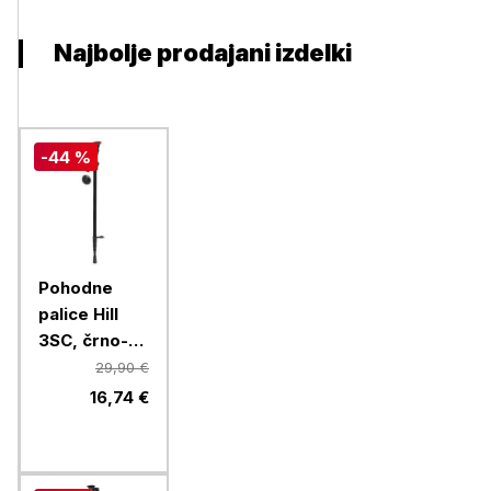
Najbolje prodajani izdelki
-44 %
Pohodne
palice Hill
3SC, črno-
rdeče, 2/1
29,90 €
16,74 €