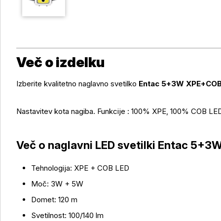
Več o izdelku
Izberite kvalitetno naglavno svetilko
Entac 5+3W XPE+CO
Nastavitev kota nagiba. Funkcije : 100% XPE, 100% COB LE
Več o naglavni LED svetilki Entac 5+
Tehnologija: XPE + COB LED
Moč: 3W + 5W
Domet: 120 m
Več o izdelku
Svetilnost: 100/140 lm