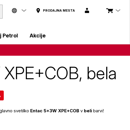
PRODAJNA MESTA
 Petrol
Akcije
W XPE+COB, bela
%
aglavno svetilko
Entac 5+3W XPE+COB
v
beli
barvi!