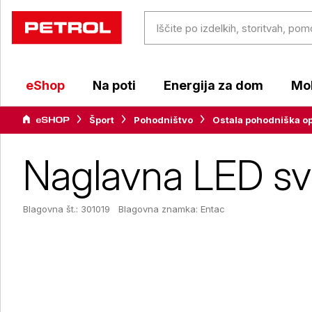
eShop
Na poti
Energija za dom
Mob
Šport
Pohodništvo
Ostala pohodniška o
Naglavna LED sv
Blagovna št.: 301019
Blagovna znamka:
Entac