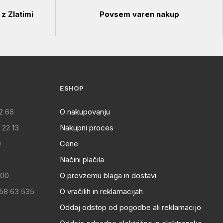
z Zlatimi
Povsem varen nakup
ESHOP
2 66
O nakupovanju
 22 13
Nakupni proces
0
Cene
Načini plačila
:00
O prevzemu blaga in dostavi
 58 63 535
O vračilih in reklamacijah
Oddaj odstop od pogodbe ali reklamacijo