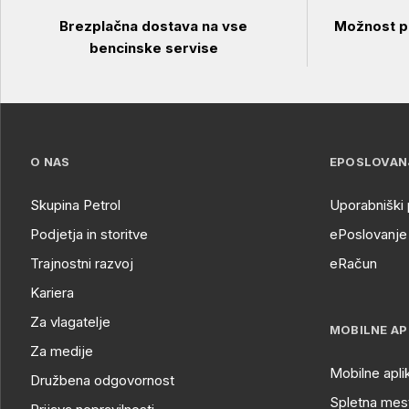
Brezplačna dostava na vse
Možnost pl
bencinske servise
O NAS
EPOSLOVAN
Skupina Petrol
Uporabniški 
Podjetja in storitve
ePoslovanje 
Trajnostni razvoj
eRačun
Kariera
Za vlagatelje
MOBILNE AP
Za medije
Mobilne apli
Družbena odgovornost
Spletna mest