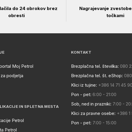
ačila do 24 obrokov brez
Nagrajevanje zvestobe 
obresti
točkami
JE
KONTAKT
portal Moj Petrol
Brezplačna tel. številka:
080 2
za podjetja
Brezplačna tel. št. eShop:
080
Klici iz tujine:
+386 14 71 45 9
Pon - pet:
6:00 - 21:00
Sob, ned in prazniki:
7:00 - 20
LIKACIJE IN SPLETNA MESTA
Klici za pravne osebe:
+386 1
kacije Petrol
Pon - pet:
7:00 - 15:00
a Petrol