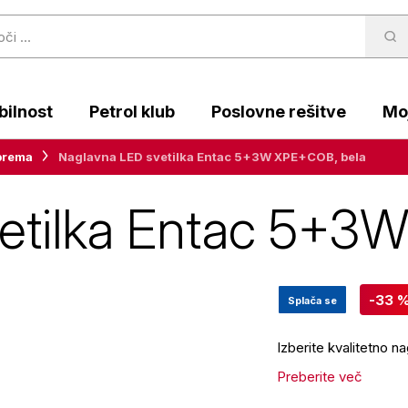
ilnost
Petrol klub
Poslovne rešitve
Moj
prema
Naglavna LED svetilka Entac 5+3W XPE+COB, bela
etilka Entac 5+3
-33 
Splača se
Izberite kvalitetno n
Preberite več