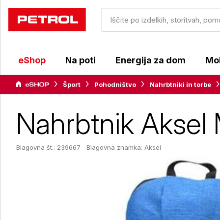
eShop
Na poti
Energija za dom
Mob
Šport
Pohodništvo
Nahrbtniki in torbe
Nahrbtnik Aksel 
Blagovna št.: 239667
Blagovna znamka:
Aksel