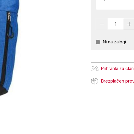
Ni na zalogi
Prihranki za čla
Prihranki za člane Pe
Brezplačen pre
Brezplačen prevzem