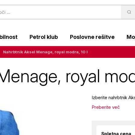
ilnost
Petrol klub
Poslovne rešitve
Moj
Nahrbtnik Aksel Menage, royal modra, 10 l
Menage, royal modr
Izberite nahrbtnik Ak
Preberite več
Spletna cena