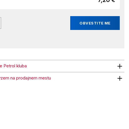
7,20 €
OBVESTITE ME
ne Petrol kluba
trol kluba
vzem na prodajnem mestu
 na prodajnem mestu