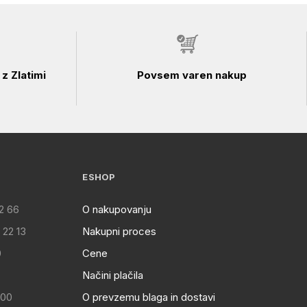
z Zlatimi
Povsem varen nakup
ESHOP
2 66
O nakupovanju
 22 13
Nakupni proces
0
Cene
Načini plačila
:00
O prevzemu blaga in dostavi