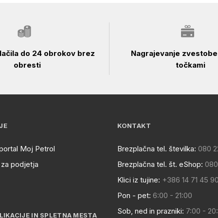
ačila do 24 obrokov brez
Nagrajevanje zvestobe 
obresti
točkami
JE
KONTAKT
portal Moj Petrol
Brezplačna tel. številka:
080 2
za podjetja
Brezplačna tel. št. eShop:
080
Klici iz tujine:
+386 14 71 45 9
Pon - pet:
6:00 - 21:00
Sob, ned in prazniki:
7:00 - 20
LIKACIJE IN SPLETNA MESTA