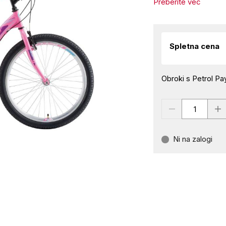
Preberite več
Spletna cena
Obroki s Petrol Pay
Ni na zalogi