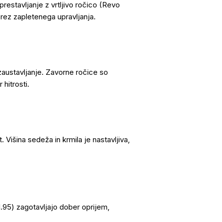
stavljanje z vrtljivo ročico (Revo
brez zapletenega upravljanja.
austavljanje. Zavorne ročice so
hitrosti.
. Višina sedeža in krmila je nastavljiva,
1.95) zagotavljajo dober oprijem,