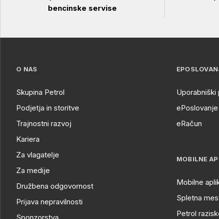
bencinske servise
O NAS
EPOSLOVAN
Skupina Petrol
Uporabniški 
Podjetja in storitve
ePoslovanje 
Trajnostni razvoj
eRačun
Kariera
Za vlagatelje
MOBILNE AP
Za medije
Mobilne apli
Družbena odgovornost
Spletna mest
Prijava nepravilnosti
Petrol razisk
Sponzorstva