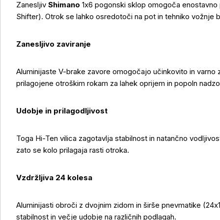
Zanesljiv
Shimano
1x6 pogonski sklop omogoča enostavno pre
Shifter). Otrok se lahko osredotoči na pot in tehniko vožnje 
Več o izdelku
Zanesljivo zaviranje
Aluminijaste V-brake zavore omogočajo učinkovito in varno z
prilagojene otroškim rokam za lahek oprijem in popoln nadzor 
Udobje in prilagodljivost
Toga Hi-Ten vilica zagotavlja stabilnost in natančno vodljivost
zato se kolo prilagaja rasti otroka.
Vzdržljiva 24 kolesa
Aluminijasti obroči z dvojnim zidom in širše pnevmatike (24x
stabilnost in večje udobje na različnih podlagah.