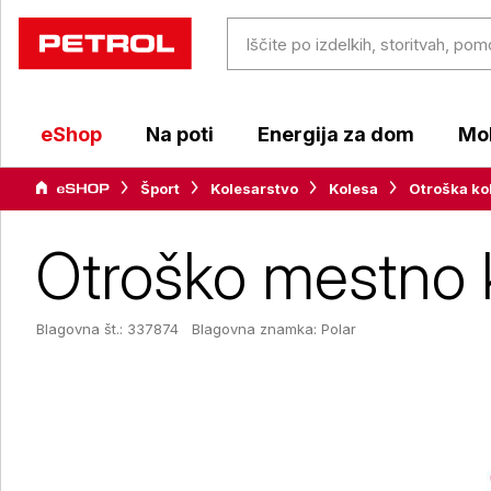
eShop
Na poti
Energija za dom
Mob
Šport
Kolesarstvo
Kolesa
Otroška ko
Otroško mestno k
Blagovna št.: 337874
Blagovna znamka:
Polar