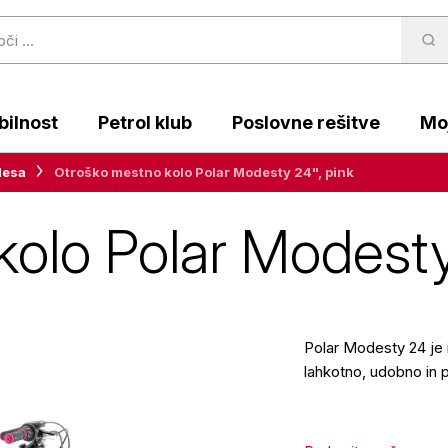
ilnost
Petrol klub
Poslovne rešitve
Moj
lesa
Otroško mestno kolo Polar Modesty 24", pink
olo Polar Modesty
Polar Modesty 24 je 
lahkotno, udobno in 