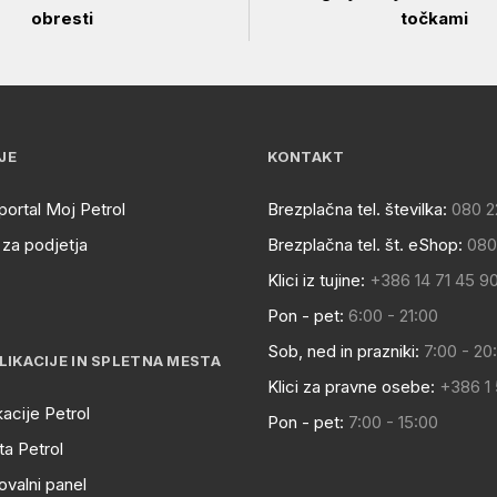
obresti
točkami
JE
KONTAKT
portal Moj Petrol
Brezplačna tel. številka:
080 2
za podjetja
Brezplačna tel. št. eShop:
080
Klici iz tujine:
+386 14 71 45 9
Pon - pet:
6:00 - 21:00
Sob, ned in prazniki:
7:00 - 20
LIKACIJE IN SPLETNA MESTA
Klici za pravne osebe:
+386 1
kacije Petrol
Pon - pet:
7:00 - 15:00
a Petrol
ovalni panel