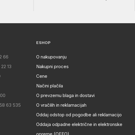
ESHOP
2 66
O nakupovanju
 22 13
Nakupni proces
0
Cene
Načini plačila
:00
O prevzemu blaga in dostavi
 58 63 535
O vračilih in reklamacijah
Oddaj odstop od pogodbe ali reklamacijo
Oddaja odpadne električne in elektronske
opreme (OEEO)