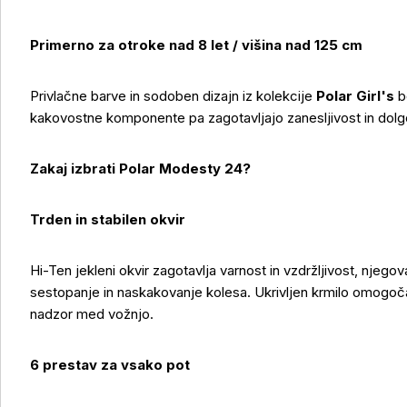
Primerno za otroke nad 8 let / višina nad 125 cm
Privlačne barve in sodoben dizajn iz kolekcije
Polar Girl's
b
kakovostne komponente pa zagotavljajo zanesljivost in dolg
Zakaj izbrati Polar Modesty 24?
Trden in stabilen okvir
Hi-Ten jekleni okvir zagotavlja varnost in vzdržljivost, njeg
sestopanje in naskakovanje kolesa. Ukrivljen krmilo omogoč
nadzor med vožnjo.
6 prestav za vsako pot