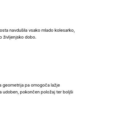
osta navdušila vsako mlado kolesarko,
o življenjsko dobo.
ova geometrija pa omogoča lažje
a udoben, pokončen položaj ter boljši