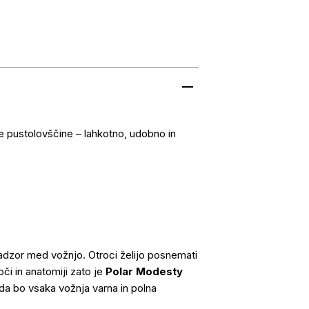
e pustolovščine – lahkotno, udobno in
nadzor med vožnjo. Otroci želijo posnemati
oči in anatomiji zato je
Polar Modesty
 da bo vsaka vožnja varna in polna