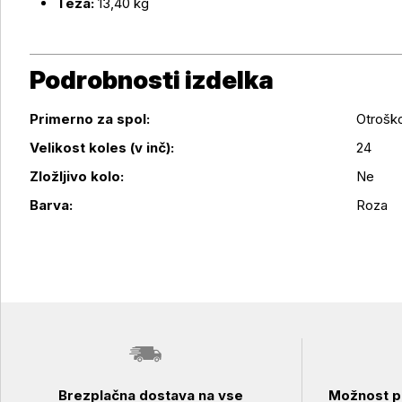
Teža:
13,40 kg
Podrobnosti izdelka
Primerno za spol:
Otrošk
Velikost koles (v inč):
24
Podrobnosti izdelka
Zložljivo kolo:
Ne
Barva:
Roza
Brezplačna dostava na vse
Možnost pl