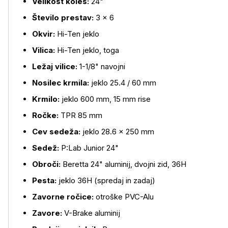
Velikost koles:
24"
Število prestav:
3 × 6
Okvir:
Hi-Ten jeklo
Vilica:
Hi-Ten jeklo, toga
Ležaj vilice:
1-1/8" navojni
Nosilec krmila:
jeklo 25.4 / 60 mm
Krmilo:
jeklo 600 mm, 15 mm rise
Ročke:
TPR 85 mm
Cev sedeža:
jeklo 28.6 × 250 mm
Sedež:
P:Lab Junior 24"
Obroči:
Beretta 24" aluminij, dvojni zid, 36H
Pesta:
jeklo 36H (spredaj in zadaj)
Zavorne ročice:
otroške PVC-Alu
Zavore:
V-Brake aluminij