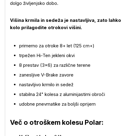
dolgo življenjsko dobo.
Višina krmila in sedeža je nastavljiva, zato lahko
kolo prilagodite otrokovi višini.
primerno za otroke 8+ let (125 cm+)
trpežen Hi-Ten jekleni okvi
Več o izdelku
8 prestav (3×6) za različne terene
zanesljive V-Brake zavore
nastavljivo krmilo in sedež
stabilna 24" kolesa z aluminijastimi obroči
udobne pnevmatike za boljši oprijem
Več o otroškem kolesu Polar: