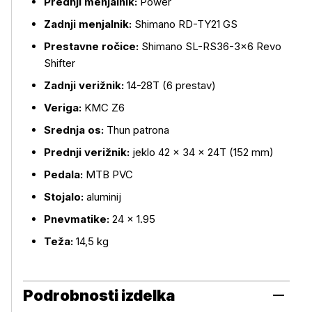
Prednji menjalnik:
Power
Zadnji menjalnik:
Shimano RD-TY21 GS
Prestavne ročice:
Shimano SL-RS36-3×6 Revo
Shifter
Zadnji verižnik:
14-28T (6 prestav)
Veriga:
KMC Z6
Srednja os:
Thun patrona
Prednji verižnik:
jeklo 42 × 34 × 24T (152 mm)
Pedala:
MTB PVC
Stojalo:
aluminij
Pnevmatike:
24 × 1.95
Teža:
14,5 kg
Podrobnosti izdelka