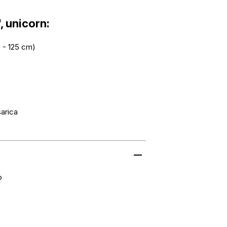
, unicorn:
0 - 125 cm)
šarica
o