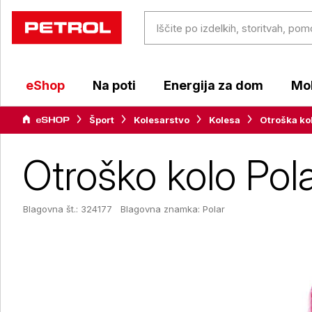
eShop
Na poti
Energija za dom
Mob
Šport
Kolesarstvo
Kolesa
Otroška ko
Otroško kolo Pola
Blagovna št.: 324177
Blagovna znamka:
Polar