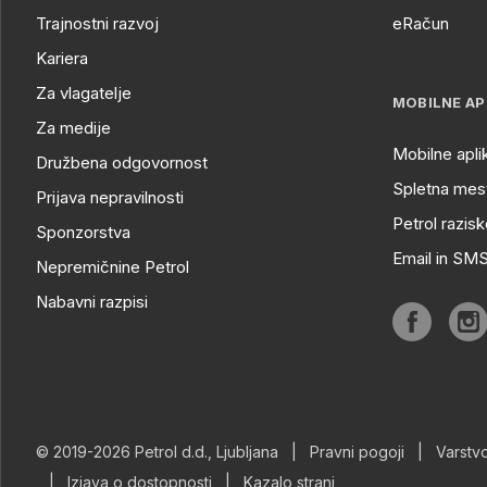
Trajnostni razvoj
eRačun
Kariera
Za vlagatelje
MOBILNE AP
Za medije
Mobilne apli
Družbena odgovornost
Spletna mest
Prijava nepravilnosti
Petrol razisk
Sponzorstva
Email in SM
Nepremičnine Petrol
Nabavni razpisi
© 2019-2026 Petrol d.d., Ljubljana
|
Pravni pogoji
|
Varstv
|
Izjava o dostopnosti
|
Kazalo strani