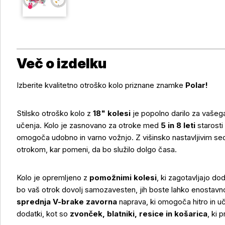
Več o izdelku
Izberite kvalitetno otroško kolo priznane znamke
Polar!
Stilsko otroško kolo z
18" kolesi
je popolno darilo za vašega
učenja. Kolo je zasnovano za otroke med
5 in 8 leti
starosti
omogoča udobno in varno vožnjo. Z višinsko nastavljivim se
otrokom, kar pomeni, da bo služilo dolgo časa.
Kolo je opremljeno z
pomožnimi kolesi
, ki zagotavljajo do
bo vaš otrok dovolj samozavesten, jih boste lahko enostavno
sprednja V-brake zavorna
naprava, ki omogoča hitro in uč
Več o izdelku
dodatki, kot so
zvonček, blatniki, resice in košarica
, ki 