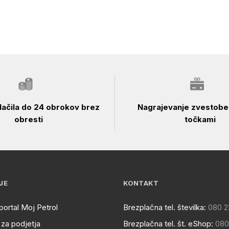
ačila do 24 obrokov brez
Nagrajevanje zvestobe 
obresti
točkami
JE
KONTAKT
portal Moj Petrol
Brezplačna tel. številka:
080 2
za podjetja
Brezplačna tel. št. eShop:
080