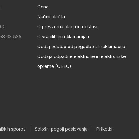
0
Cene
Načini plačila
:00
O prevzemu blaga in dostavi
 58 63 535
O vračilih in reklamacijah
Oddaj odstop od pogodbe ali reklamacijo
Oddaja odpadne električne in elektronske
opreme (OEEO)
iških sporov
|
Splošni pogoji poslovanja
|
Piškotki