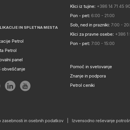
Klici iz tujine:
+386 14 71 45 9
Pon - pet:
6:00 - 21:00
Sob, ned in prazniki:
7:00 - 20
LIKACIJE IN SPLETNA MESTA
Klici za pravne osebe:
+386 1
kacije Petrol
Pon - pet:
7:00 - 15:00
a Petrol
ovalni panel
Pomoč in svetovanje
S obveščanje
Znanje in podpora
Petrol ceniki
o zasebnosti in osebnih podatkov
|
Izvensodno reševanje potrošn