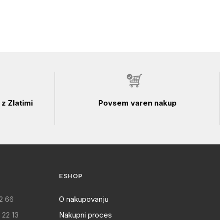
z Zlatimi
Povsem varen nakup
ESHOP
2 66
O nakupovanju
 22 13
Nakupni proces