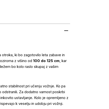
 otroka, ki bo zagotovilo leta zabave in
 oziroma z višino od
100 do 125 cm
, kar
dežem bo kolo raslo skupaj z vašim
datno stabilnost pri učenju vožnje. Ko pa
 odstranili. Za dodatno varnost poskrbi
inkovito ustavljanje. Kolo je opremljeno z
prispevajo k veselju in udobju pri vožnji.