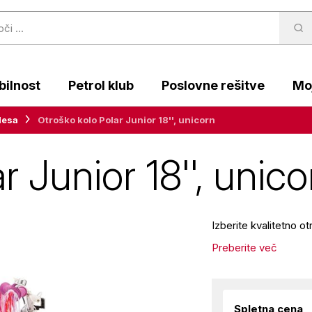
ilnost
Petrol klub
Poslovne rešitve
Moj
lesa
Otroško kolo Polar Junior 18'', unicorn
r Junior 18'', unico
Izberite kvalitetno 
Preberite več
Spletna cena