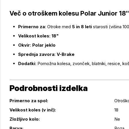
Več o otroškem kolesu Polar Junior 18''
Primerno za
: Otroke med
5 in 8 leti
starosti (višina 10
Velikost koles
:
18"
Okvir
:
Polar jeklo
Sprednja zavora
:
V-Brake
Dodatki
: Pomožna kolesa, zvonček, blatniki, resice, ko
Podrobnosti izdelka
Primerno za spol:
Otrošk
Velikost koles (v inč):
18
Podrobnosti izdelka
Zložljivo kolo:
Ne
Barva:
Roza