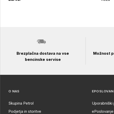
Brezplačna dostava na vse
Možnost pl
bencinske servise
O NAS
EPOSLOVAN
Skupina Petrol
Uporabniški 
Podjetja in storitve
ePoslovanje 