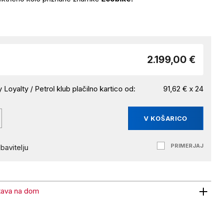
2.199,00 €
 Loyalty / Petrol klub plačilno kartico od:
91,62 € x 24
V KOŠARICO
PRIMERJAJ
bavitelju
tava na dom
 na dom