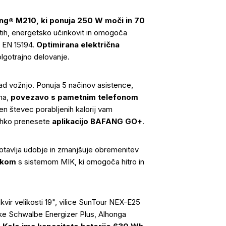
g® M210, ki ponuja 250 W moči in 70
tih, energetsko učinkovit in omogoča
m EN 15194.
Optimirana električna
lgotrajno delovanje.
 vožnjo. Ponuja 5 načinov asistence,
na,
povezavo s pametnim telefonom
en števec porabljenih kalorij vam
ahko prenesete
aplikacijo BAFANG GO+
.
otavlja udobje in zmanjšuje obremenitev
nikom
s sistemom MIK, ki omogoča hitro in
kvir velikosti 19", vilice SunTour NEX-E25
ke Schwalbe Energizer Plus, Alhonga