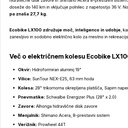
hidravlične disk zavore in Shimano Acera 8-prestavni sistem
doseže do 140 km in vključuje polnilec z napetostjo 36 V. No
Več o izdelku
pa znaša 27,7 kg
.
Ecobike LX100 združuje moč, inteligenco in udobje
, k
zanesljivo in sodobno električno kolo za mestno in rekreacij
Več o električnem kolesu Ecobike LX100
Okvir:
Hidroformiran aluminij 19"
Vilice:
SunTour NEX-E25, 63 mm hoda
Kolesa:
28" trikomorna okrepljena platišča, Sapim nape
Pnevmatike:
Schwalbe Energizer Plus (28" x 2.0)
Zavore:
Alhonga hidravlične disk zavore
Menjalnik:
Shimano Acera, 8-prestavni sistem
Verižnik:
Prowheel 44T