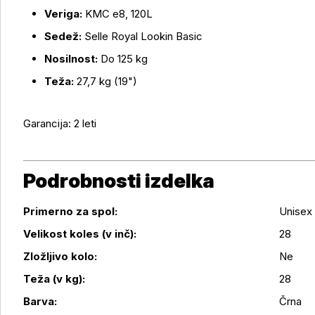
Veriga:
KMC e8, 120L
Sedež:
Selle Royal Lookin Basic
Nosilnost:
Do 125 kg
Teža:
27,7 kg (19")
Garancija: 2 leti
Podrobnosti izdelka
Primerno za spol:
Unisex
Velikost koles (v inč):
28
Zložljivo kolo:
Ne
Podrobnosti izdelka
Teža (v kg):
28
Barva:
Črna