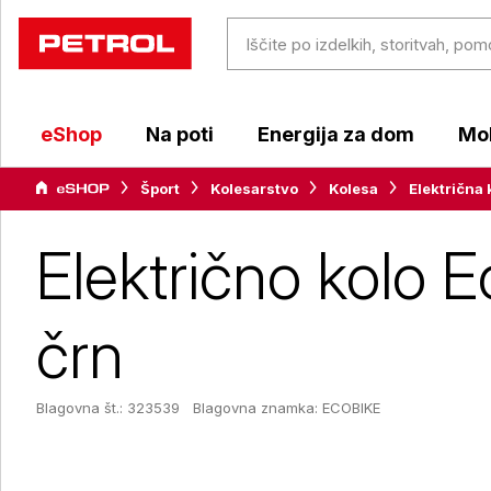
eShop
Na poti
Energija za dom
Mob
Šport
Kolesarstvo
Kolesa
Električna 
Električno kolo 
črn
Blagovna št.: 323539
Blagovna znamka:
ECOBIKE