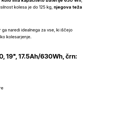
.
Kolo ima kapaciteto baterije 630 Wh
,
silnost kolesa je do 125 kg,
njegova teža
ar ga naredi idealnega za vse, ki iščejo
sko kolesarjenje.
, 19", 17.5Ah/630Wh, črn:
re