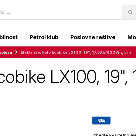
ilnost
Petrol klub
Poslovne rešitve
Moj
kolesa
Električno kolo Ecobike LX100, 19", 17.5Ah/630Wh, črn
Ecobike LX100, 19"
Izberite kvalitetno 