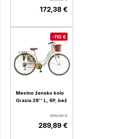
172,38 €
-110 €
Mestno žensko kolo
Grazia 28'' L, 6P, bež
399,90 €
289,89 €