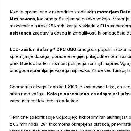
Kolo je opremljeno z naprednim sredinskim
motorjem Bafan
N.m navora
, kar omogoča izjemno gladko vožnjo. Motor je 
maksimalno hitrost 25 km/h, kar je v skladu z EU standardo
asistenca
zagotavlja doseg in zmogljivost, ki omogočata do
LCD-zaslon Bafang® DPC 080
omogoča popoln nadzor nad
spremljanje dosega, porabe energije, prilagoditev tem zaslo
prek Bluetootha ter možnost polnjenja zunanjih naprav. Vgraj
omogoča spremljanje vašega napredka. Za še več funkcij l
Geometrija okvirja Ecobike LX100 je zasnovana tako, da zag
hrbta med vožnjo.
Kolo je opremljeno z zadnjim prtljaž
varno namestitev torb in dodatkov.
Tehnične specifikacije vključujejo hidroformiran aluminijast o
z 63 mm hoda, 28" trikomorna okrepljena platišča, pnevmati