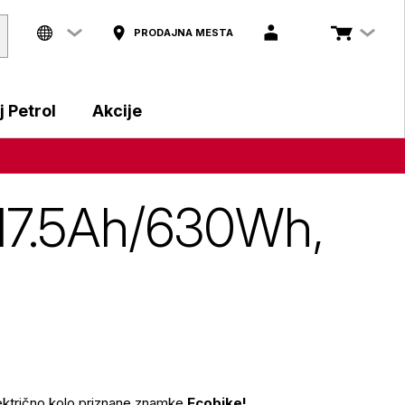
PRODAJNA MESTA
 Petrol
Akcije
, 17.5Ah/630Wh,
električno kolo priznane znamke
Ecobike!