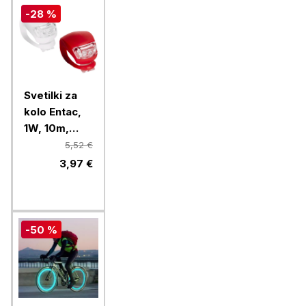
-28 %
Svetilki za
kolo Entac,
1W, 10m,
2xCR2032
5,52 €
3,97 €
-50 %