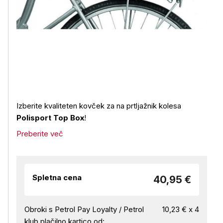
Izberite kvaliteten kovček za na prtljažnik kolesa
Polisport Top Box
!
Preberite več
Spletna cena
40,95 €
Obroki s Petrol Pay Loyalty / Petrol
10,23 € x 4
klub plačilno kartico od: