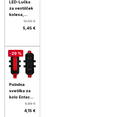
LED-Lučka
za ventilček
kolesa,
modra
10,90 €
5,45 €
-29 %
Polnilna
svetilka za
kolo Entac
2W, rdeča
5,88 €
4,15 €