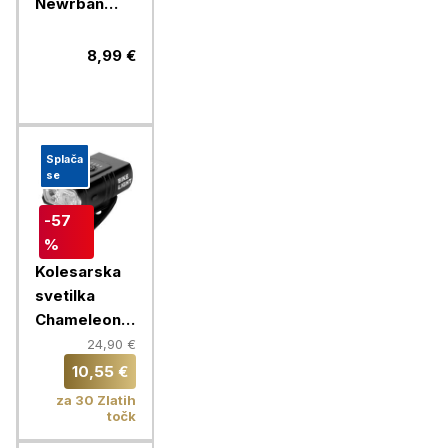
Newrban
Newmlightk,
črna
8,99 €
Splača
se
-57
%
Kolesarska
svetilka
Chameleon
F2 LED
24,90 €
10,55 €
za 30 Zlatih
točk