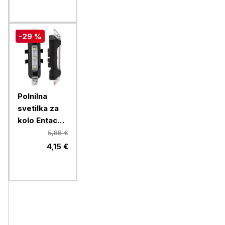
-29 %
Polnilna
svetilka za
kolo Entac
2W, bela
5,88 €
4,15 €